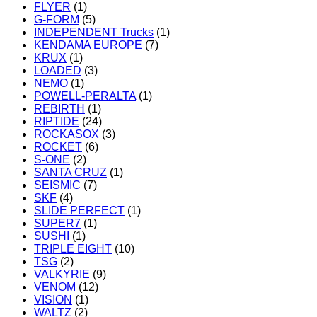
FLYER
(1)
G-FORM
(5)
INDEPENDENT Trucks
(1)
KENDAMA EUROPE
(7)
KRUX
(1)
LOADED
(3)
NEMO
(1)
POWELL-PERALTA
(1)
REBIRTH
(1)
RIPTIDE
(24)
ROCKASOX
(3)
ROCKET
(6)
S-ONE
(2)
SANTA CRUZ
(1)
SEISMIC
(7)
SKF
(4)
SLIDE PERFECT
(1)
SUPER7
(1)
SUSHI
(1)
TRIPLE EIGHT
(10)
TSG
(2)
VALKYRIE
(9)
VENOM
(12)
VISION
(1)
WALTZ
(2)