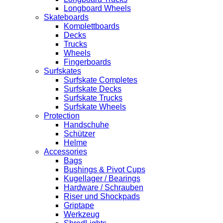
Longboard Wheels
Skateboards
Komplettboards
Decks
Trucks
Wheels
Fingerboards
Surfskates
Surfskate Completes
Surfskate Decks
Surfskate Trucks
Surfskate Wheels
Protection
Handschuhe
Schützer
Helme
Accessories
Bags
Bushings & Pivot Cups
Kugellager / Bearings
Hardware / Schrauben
Riser und Shockpads
Griptape
Werkzeug