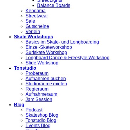
ShredLights
Balance Boards
Kendama
Streetwear
Sale
Gutscheine
Verleih
Skate Workshops
Basics im Skate- und Longboarding
Einzel-Skateworkshop
Surfskate Workshop
Longboard Dance & Freestyle Workshop
Slide Workshop
Tonstudio
Proberaum
Aufnahmen buchen
Studioräume mieten
Regieraum
Aufnahmeraum
Jam Session
Blog
Podcast
Skateshop Blog
Tonstudio Blog
Events Blog