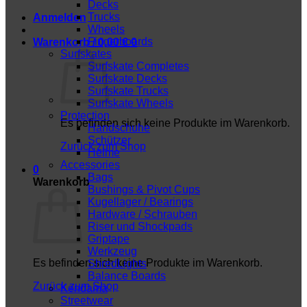
Decks
Trucks
Anmelden
Wheels
Fingerboards
Warenkorb /
0,00
€
0
Surfskates
Surfskate Completes
Surfskate Decks
Surfskate Trucks
Surfskate Wheels
Protection
Es befinden sich keine Produkte im Warenkorb.
Handschuhe
Schützer
Zurück zum Shop
Helme
Accessories
0
Bags
Warenkorb
Bushings & Pivot Cups
Kugellager / Bearings
Hardware / Schrauben
Riser und Shockpads
Griptape
Werkzeug
Es befinden sich keine Produkte im Warenkorb.
ShredLights
Balance Boards
Zurück zum Shop
Kendama
Streetwear