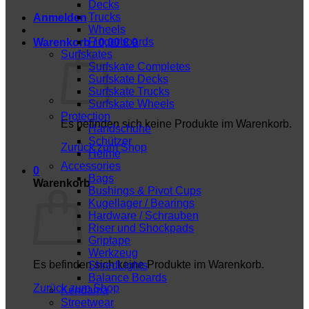
Decks
Trucks
Anmelden
Wheels
Fingerboards
Warenkorb /
0,00
€
0
Surfskates
Surfskate Completes
Surfskate Decks
Surfskate Trucks
Surfskate Wheels
Protection
Es befinden sich keine Produkte im Warenkorb.
Handschuhe
Schützer
Zurück zum Shop
Helme
Accessories
0
Bags
Warenkorb
Bushings & Pivot Cups
Kugellager / Bearings
Hardware / Schrauben
Riser und Shockpads
Griptape
Werkzeug
Es befinden sich keine Produkte im Warenkorb.
ShredLights
Balance Boards
Zurück zum Shop
Kendama
Streetwear