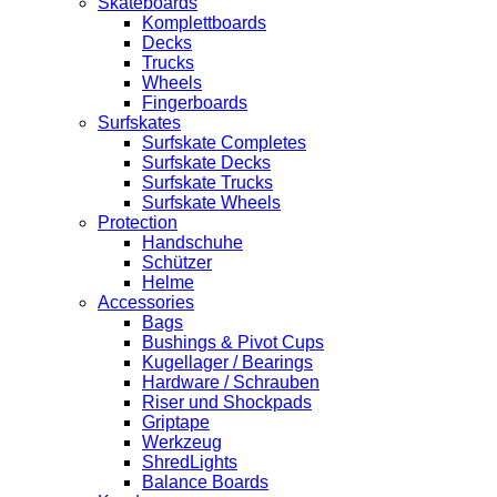
Skateboards
Komplettboards
Decks
Trucks
Wheels
Fingerboards
Surfskates
Surfskate Completes
Surfskate Decks
Surfskate Trucks
Surfskate Wheels
Protection
Handschuhe
Schützer
Helme
Accessories
Bags
Bushings & Pivot Cups
Kugellager / Bearings
Hardware / Schrauben
Riser und Shockpads
Griptape
Werkzeug
ShredLights
Balance Boards