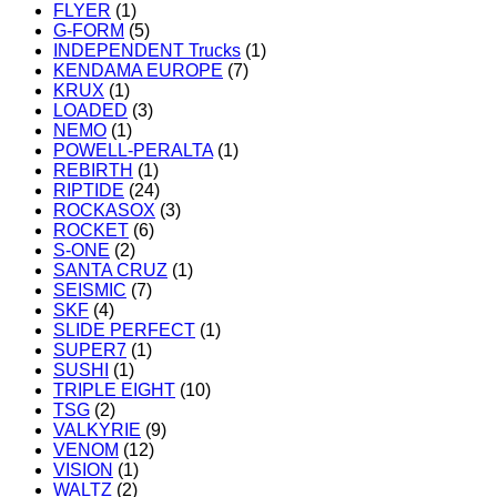
FLYER
(1)
G-FORM
(5)
INDEPENDENT Trucks
(1)
KENDAMA EUROPE
(7)
KRUX
(1)
LOADED
(3)
NEMO
(1)
POWELL-PERALTA
(1)
REBIRTH
(1)
RIPTIDE
(24)
ROCKASOX
(3)
ROCKET
(6)
S-ONE
(2)
SANTA CRUZ
(1)
SEISMIC
(7)
SKF
(4)
SLIDE PERFECT
(1)
SUPER7
(1)
SUSHI
(1)
TRIPLE EIGHT
(10)
TSG
(2)
VALKYRIE
(9)
VENOM
(12)
VISION
(1)
WALTZ
(2)