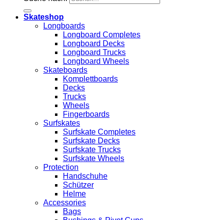
Skateshop
Longboards
Longboard Completes
Longboard Decks
Longboard Trucks
Longboard Wheels
Skateboards
Komplettboards
Decks
Trucks
Wheels
Fingerboards
Surfskates
Surfskate Completes
Surfskate Decks
Surfskate Trucks
Surfskate Wheels
Protection
Handschuhe
Schützer
Helme
Accessories
Bags