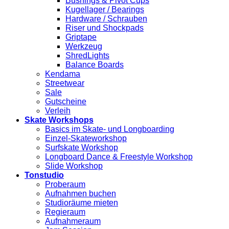
Bushings & Pivot Cups
Kugellager / Bearings
Hardware / Schrauben
Riser und Shockpads
Griptape
Werkzeug
ShredLights
Balance Boards
Kendama
Streetwear
Sale
Gutscheine
Verleih
Skate Workshops
Basics im Skate- und Longboarding
Einzel-Skateworkshop
Surfskate Workshop
Longboard Dance & Freestyle Workshop
Slide Workshop
Tonstudio
Proberaum
Aufnahmen buchen
Studioräume mieten
Regieraum
Aufnahmeraum