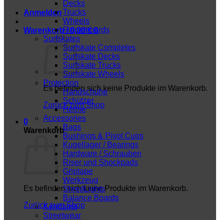
Decks
Trucks
Anmelden
Wheels
Fingerboards
Warenkorb /
0,00
€
0
Surfskates
Surfskate Completes
Surfskate Decks
Surfskate Trucks
Surfskate Wheels
Protection
Es befinden sich keine Produkte im Warenkorb.
Handschuhe
Schützer
Zurück zum Shop
Helme
Accessories
0
Bags
Warenkorb
Bushings & Pivot Cups
Kugellager / Bearings
Hardware / Schrauben
Riser und Shockpads
Griptape
Werkzeug
Es befinden sich keine Produkte im Warenkorb.
ShredLights
Balance Boards
Zurück zum Shop
Kendama
Streetwear