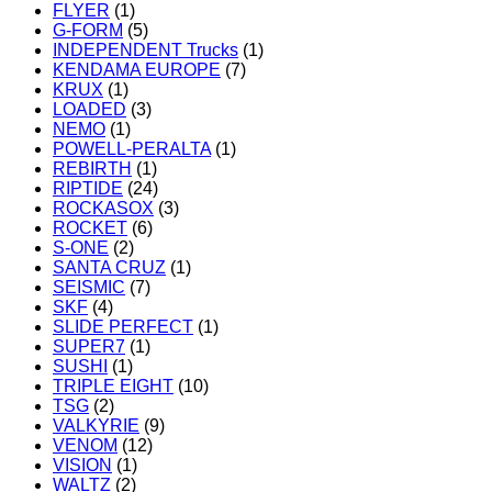
FLYER
(1)
G-FORM
(5)
INDEPENDENT Trucks
(1)
KENDAMA EUROPE
(7)
KRUX
(1)
LOADED
(3)
NEMO
(1)
POWELL-PERALTA
(1)
REBIRTH
(1)
RIPTIDE
(24)
ROCKASOX
(3)
ROCKET
(6)
S-ONE
(2)
SANTA CRUZ
(1)
SEISMIC
(7)
SKF
(4)
SLIDE PERFECT
(1)
SUPER7
(1)
SUSHI
(1)
TRIPLE EIGHT
(10)
TSG
(2)
VALKYRIE
(9)
VENOM
(12)
VISION
(1)
WALTZ
(2)