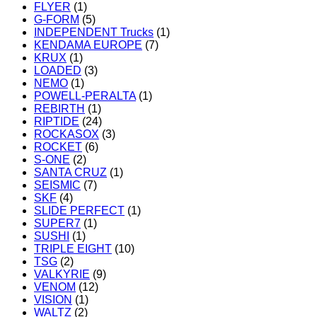
FLYER
(1)
G-FORM
(5)
INDEPENDENT Trucks
(1)
KENDAMA EUROPE
(7)
KRUX
(1)
LOADED
(3)
NEMO
(1)
POWELL-PERALTA
(1)
REBIRTH
(1)
RIPTIDE
(24)
ROCKASOX
(3)
ROCKET
(6)
S-ONE
(2)
SANTA CRUZ
(1)
SEISMIC
(7)
SKF
(4)
SLIDE PERFECT
(1)
SUPER7
(1)
SUSHI
(1)
TRIPLE EIGHT
(10)
TSG
(2)
VALKYRIE
(9)
VENOM
(12)
VISION
(1)
WALTZ
(2)