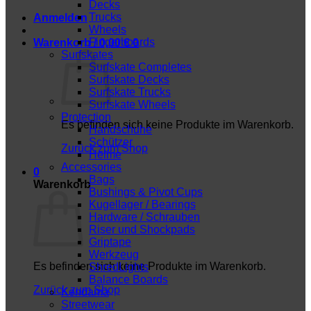
Decks
Trucks
Anmelden
Wheels
Fingerboards
Warenkorb /
0,00
€
0
Surfskates
Surfskate Completes
Surfskate Decks
Surfskate Trucks
Surfskate Wheels
Protection
Es befinden sich keine Produkte im Warenkorb.
Handschuhe
Schützer
Zurück zum Shop
Helme
Accessories
0
Bags
Warenkorb
Bushings & Pivot Cups
Kugellager / Bearings
Hardware / Schrauben
Riser und Shockpads
Griptape
Werkzeug
Es befinden sich keine Produkte im Warenkorb.
ShredLights
Balance Boards
Zurück zum Shop
Kendama
Streetwear