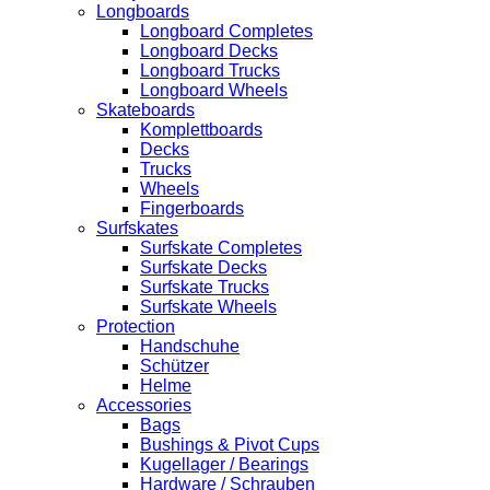
Longboards
Longboard Completes
Longboard Decks
Longboard Trucks
Longboard Wheels
Skateboards
Komplettboards
Decks
Trucks
Wheels
Fingerboards
Surfskates
Surfskate Completes
Surfskate Decks
Surfskate Trucks
Surfskate Wheels
Protection
Handschuhe
Schützer
Helme
Accessories
Bags
Bushings & Pivot Cups
Kugellager / Bearings
Hardware / Schrauben