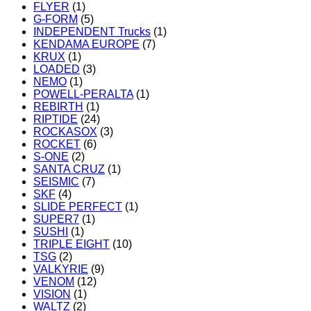
FLYER
(1)
G-FORM
(5)
INDEPENDENT Trucks
(1)
KENDAMA EUROPE
(7)
KRUX
(1)
LOADED
(3)
NEMO
(1)
POWELL-PERALTA
(1)
REBIRTH
(1)
RIPTIDE
(24)
ROCKASOX
(3)
ROCKET
(6)
S-ONE
(2)
SANTA CRUZ
(1)
SEISMIC
(7)
SKF
(4)
SLIDE PERFECT
(1)
SUPER7
(1)
SUSHI
(1)
TRIPLE EIGHT
(10)
TSG
(2)
VALKYRIE
(9)
VENOM
(12)
VISION
(1)
WALTZ
(2)