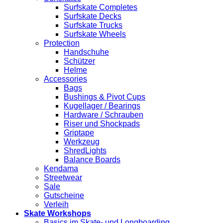
Surfskate Completes
Surfskate Decks
Surfskate Trucks
Surfskate Wheels
Protection
Handschuhe
Schützer
Helme
Accessories
Bags
Bushings & Pivot Cups
Kugellager / Bearings
Hardware / Schrauben
Riser und Shockpads
Griptape
Werkzeug
ShredLights
Balance Boards
Kendama
Streetwear
Sale
Gutscheine
Verleih
Skate Workshops
Basics im Skate- und Longboarding