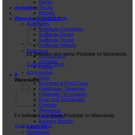
Decks
Trucks
Anmelden
Wheels
Fingerboards
Warenkorb /
0,00
€
0
Surfskates
Surfskate Completes
Surfskate Decks
Surfskate Trucks
Surfskate Wheels
Protection
Es befinden sich keine Produkte im Warenkorb.
Handschuhe
Schützer
Zurück zum Shop
Helme
Accessories
0
Bags
Warenkorb
Bushings & Pivot Cups
Kugellager / Bearings
Hardware / Schrauben
Riser und Shockpads
Griptape
Werkzeug
Es befinden sich keine Produkte im Warenkorb.
ShredLights
Balance Boards
Zurück zum Shop
Kendama
Streetwear