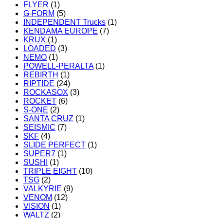
FLYER
(1)
G-FORM
(5)
INDEPENDENT Trucks
(1)
KENDAMA EUROPE
(7)
KRUX
(1)
LOADED
(3)
NEMO
(1)
POWELL-PERALTA
(1)
REBIRTH
(1)
RIPTIDE
(24)
ROCKASOX
(3)
ROCKET
(6)
S-ONE
(2)
SANTA CRUZ
(1)
SEISMIC
(7)
SKF
(4)
SLIDE PERFECT
(1)
SUPER7
(1)
SUSHI
(1)
TRIPLE EIGHT
(10)
TSG
(2)
VALKYRIE
(9)
VENOM
(12)
VISION
(1)
WALTZ
(2)