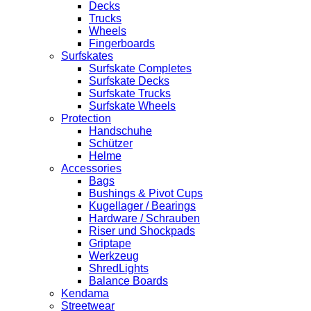
Decks
Trucks
Wheels
Fingerboards
Surfskates
Surfskate Completes
Surfskate Decks
Surfskate Trucks
Surfskate Wheels
Protection
Handschuhe
Schützer
Helme
Accessories
Bags
Bushings & Pivot Cups
Kugellager / Bearings
Hardware / Schrauben
Riser und Shockpads
Griptape
Werkzeug
ShredLights
Balance Boards
Kendama
Streetwear