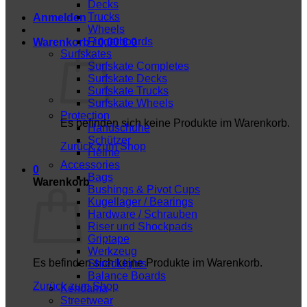
Decks
Trucks
Anmelden
Wheels
Fingerboards
Warenkorb /
0,00
€
0
Surfskates
Surfskate Completes
Surfskate Decks
Surfskate Trucks
Surfskate Wheels
Protection
Es befinden sich keine Produkte im Warenkorb.
Handschuhe
Schützer
Zurück zum Shop
Helme
Accessories
0
Bags
Warenkorb
Bushings & Pivot Cups
Kugellager / Bearings
Hardware / Schrauben
Riser und Shockpads
Griptape
Werkzeug
Es befinden sich keine Produkte im Warenkorb.
ShredLights
Balance Boards
Zurück zum Shop
Kendama
Streetwear