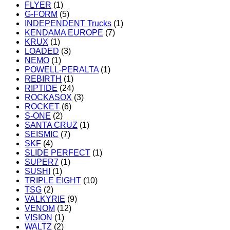
FLYER
(1)
G-FORM
(5)
INDEPENDENT Trucks
(1)
KENDAMA EUROPE
(7)
KRUX
(1)
LOADED
(3)
NEMO
(1)
POWELL-PERALTA
(1)
REBIRTH
(1)
RIPTIDE
(24)
ROCKASOX
(3)
ROCKET
(6)
S-ONE
(2)
SANTA CRUZ
(1)
SEISMIC
(7)
SKF
(4)
SLIDE PERFECT
(1)
SUPER7
(1)
SUSHI
(1)
TRIPLE EIGHT
(10)
TSG
(2)
VALKYRIE
(9)
VENOM
(12)
VISION
(1)
WALTZ
(2)