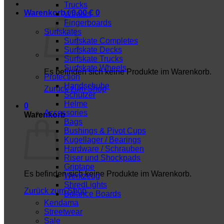
Trucks
Warenkorb /
0,00
€
0
Wheels
Fingerboards
Surfskates
Surfskate Completes
Surfskate Decks
Surfskate Trucks
Surfskate Wheels
Es befinden sich keine Produkte im Warenkorb.
Protection
Handschuhe
Zurück zum Shop
Schützer
Helme
0
Accessories
Warenkorb
Bags
Bushings & Pivot Cups
Kugellager / Bearings
Hardware / Schrauben
Riser und Shockpads
Griptape
Es befinden sich keine Produkte im Warenkorb.
Werkzeug
ShredLights
Zurück zum Shop
Balance Boards
Kendama
Streetwear
Sale