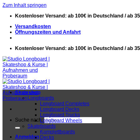
Zum Inhalt springen
Kostenloser Versand: ab 100€ in Deutschland / ab 3
Versandkosten
Öffnungszeiten und Anfahrt
Kostenloser Versand: ab 100€ in Deutschland / ab 3
Skateshop
Longboards
Longboard Completes
Longboard Decks
Longboard Trucks
Suche nach:
Longboard Wheels
Skateboards
Komplettboards
Anmelden
Decks