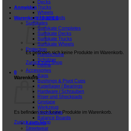
Decks
Trucks
Anmelden
Wheels
Fingerboards
Warenkorb /
0,00
€
0
Surfskates
Surfskate Completes
Surfskate Decks
Surfskate Trucks
Surfskate Wheels
Protection
Es befinden sich keine Produkte im Warenkorb.
Handschuhe
Schützer
Zurück zum Shop
Helme
Accessories
0
Bags
Warenkorb
Bushings & Pivot Cups
Kugellager / Bearings
Hardware / Schrauben
Riser und Shockpads
Griptape
Werkzeug
Es befinden sich keine Produkte im Warenkorb.
ShredLights
Balance Boards
Zurück zum Shop
Kendama
Streetwear