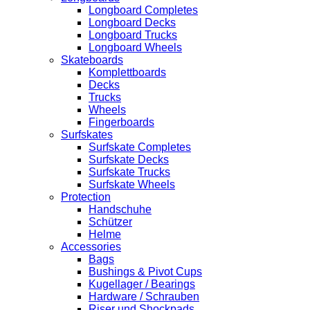
Longboard Completes
Longboard Decks
Longboard Trucks
Longboard Wheels
Skateboards
Komplettboards
Decks
Trucks
Wheels
Fingerboards
Surfskates
Surfskate Completes
Surfskate Decks
Surfskate Trucks
Surfskate Wheels
Protection
Handschuhe
Schützer
Helme
Accessories
Bags
Bushings & Pivot Cups
Kugellager / Bearings
Hardware / Schrauben
Riser und Shockpads