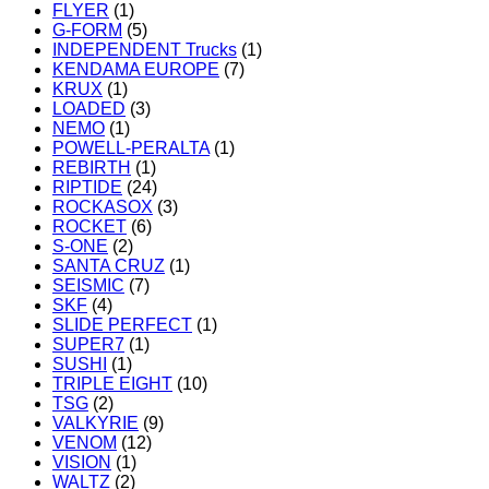
FLYER
(1)
G-FORM
(5)
INDEPENDENT Trucks
(1)
KENDAMA EUROPE
(7)
KRUX
(1)
LOADED
(3)
NEMO
(1)
POWELL-PERALTA
(1)
REBIRTH
(1)
RIPTIDE
(24)
ROCKASOX
(3)
ROCKET
(6)
S-ONE
(2)
SANTA CRUZ
(1)
SEISMIC
(7)
SKF
(4)
SLIDE PERFECT
(1)
SUPER7
(1)
SUSHI
(1)
TRIPLE EIGHT
(10)
TSG
(2)
VALKYRIE
(9)
VENOM
(12)
VISION
(1)
WALTZ
(2)