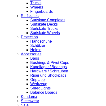
Trucks
Wheels
Fingerboards
Surfskates
Surfskate Completes
Surfskate Decks
Surfskate Trucks
Surfskate Wheels
Protection
Handschuhe
Schützer
Helme
Accessories
Bags
Bushings & Pivot Cups
Kugellager / Bearings
Hardware / Schrauben
Riser und Shockpads
Griptape
Werkzeug
ShredLights
Balance Boards
Kendama
Streetwear
Sale