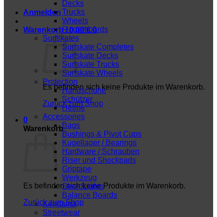
Decks
Trucks
Anmelden
Wheels
Fingerboards
Warenkorb /
0,00
€
0
Surfskates
Surfskate Completes
Surfskate Decks
Surfskate Trucks
Surfskate Wheels
Protection
Es befinden sich keine Produkte im Warenkorb.
Handschuhe
Schützer
Zurück zum Shop
Helme
Accessories
0
Bags
Warenkorb
Bushings & Pivot Cups
Kugellager / Bearings
Hardware / Schrauben
Riser und Shockpads
Griptape
Werkzeug
Es befinden sich keine Produkte im Warenkorb.
ShredLights
Balance Boards
Zurück zum Shop
Kendama
Streetwear