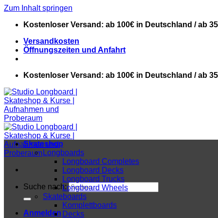
Zum Inhalt springen
Kostenloser Versand: ab 100€ in Deutschland / ab 3
Versandkosten
Öffnungszeiten und Anfahrt
Kostenloser Versand: ab 100€ in Deutschland / ab 3
Skateshop
Longboards
Longboard Completes
Longboard Decks
Longboard Trucks
Suche nach:
Longboard Wheels
Skateboards
Komplettboards
Anmelden
Decks