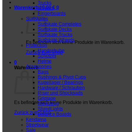
Trucks
Warenkorb /
0,00
€
0
Wheels
Fingerboards
Surfskates
Surfskate Completes
Surfskate Decks
Surfskate Trucks
Surfskate Wheels
Es befinden sich keine Produkte im Warenkorb.
Protection
Handschuhe
Zurück zum Shop
Schützer
Helme
0
Accessories
Warenkorb
Bags
Bushings & Pivot Cups
Kugellager / Bearings
Hardware / Schrauben
Riser und Shockpads
Griptape
Es befinden sich keine Produkte im Warenkorb.
Werkzeug
ShredLights
Zurück zum Shop
Balance Boards
Kendama
Streetwear
Sale