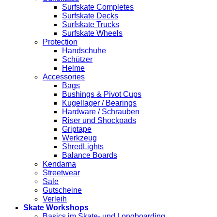
Surfskate Completes
Surfskate Decks
Surfskate Trucks
Surfskate Wheels
Protection
Handschuhe
Schützer
Helme
Accessories
Bags
Bushings & Pivot Cups
Kugellager / Bearings
Hardware / Schrauben
Riser und Shockpads
Griptape
Werkzeug
ShredLights
Balance Boards
Kendama
Streetwear
Sale
Gutscheine
Verleih
Skate Workshops
Basics im Skate- und Longboarding