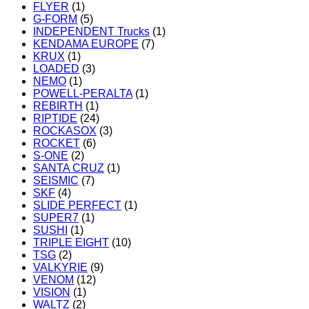
FLYER
(1)
G-FORM
(5)
INDEPENDENT Trucks
(1)
KENDAMA EUROPE
(7)
KRUX
(1)
LOADED
(3)
NEMO
(1)
POWELL-PERALTA
(1)
REBIRTH
(1)
RIPTIDE
(24)
ROCKASOX
(3)
ROCKET
(6)
S-ONE
(2)
SANTA CRUZ
(1)
SEISMIC
(7)
SKF
(4)
SLIDE PERFECT
(1)
SUPER7
(1)
SUSHI
(1)
TRIPLE EIGHT
(10)
TSG
(2)
VALKYRIE
(9)
VENOM
(12)
VISION
(1)
WALTZ
(2)