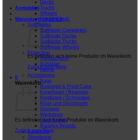
Decks
Trucks
Anmelden
Wheels
Fingerboards
Warenkorb /
0,00
€
0
Surfskates
Surfskate Completes
Surfskate Decks
Surfskate Trucks
Surfskate Wheels
Protection
Es befinden sich keine Produkte im Warenkorb.
Handschuhe
Schützer
Zurück zum Shop
Helme
Accessories
0
Bags
Warenkorb
Bushings & Pivot Cups
Kugellager / Bearings
Hardware / Schrauben
Riser und Shockpads
Griptape
Werkzeug
Es befinden sich keine Produkte im Warenkorb.
ShredLights
Balance Boards
Zurück zum Shop
Kendama
Streetwear