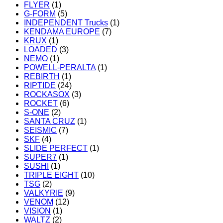
FLYER
(1)
G-FORM
(5)
INDEPENDENT Trucks
(1)
KENDAMA EUROPE
(7)
KRUX
(1)
LOADED
(3)
NEMO
(1)
POWELL-PERALTA
(1)
REBIRTH
(1)
RIPTIDE
(24)
ROCKASOX
(3)
ROCKET
(6)
S-ONE
(2)
SANTA CRUZ
(1)
SEISMIC
(7)
SKF
(4)
SLIDE PERFECT
(1)
SUPER7
(1)
SUSHI
(1)
TRIPLE EIGHT
(10)
TSG
(2)
VALKYRIE
(9)
VENOM
(12)
VISION
(1)
WALTZ
(2)