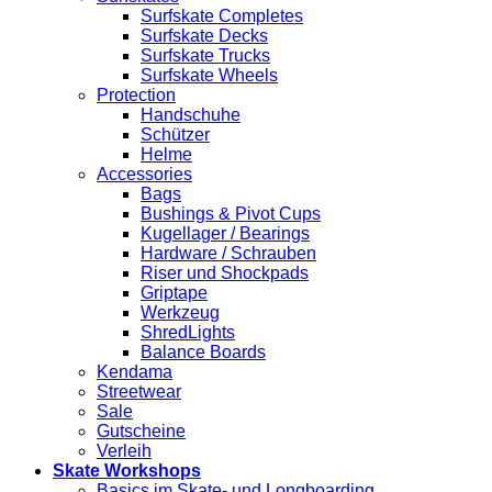
Surfskate Completes
Surfskate Decks
Surfskate Trucks
Surfskate Wheels
Protection
Handschuhe
Schützer
Helme
Accessories
Bags
Bushings & Pivot Cups
Kugellager / Bearings
Hardware / Schrauben
Riser und Shockpads
Griptape
Werkzeug
ShredLights
Balance Boards
Kendama
Streetwear
Sale
Gutscheine
Verleih
Skate Workshops
Basics im Skate- und Longboarding