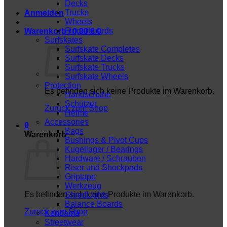
Decks
Trucks
Anmelden
Wheels
Fingerboards
Warenkorb /
0,00
€
0
Surfskates
Surfskate Completes
Surfskate Decks
Surfskate Trucks
Surfskate Wheels
Protection
Es befinden sich keine Produkte im Warenkorb.
Handschuhe
Schützer
Zurück zum Shop
Helme
Accessories
0
Bags
Warenkorb
Bushings & Pivot Cups
Kugellager / Bearings
Hardware / Schrauben
Riser und Shockpads
Griptape
Werkzeug
Es befinden sich keine Produkte im Warenkorb.
ShredLights
Balance Boards
Zurück zum Shop
Kendama
Streetwear