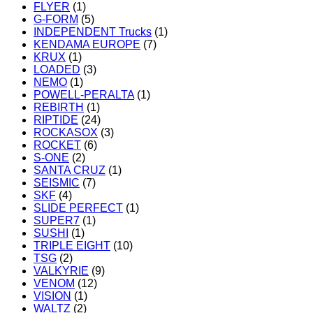
FLYER
(1)
G-FORM
(5)
INDEPENDENT Trucks
(1)
KENDAMA EUROPE
(7)
KRUX
(1)
LOADED
(3)
NEMO
(1)
POWELL-PERALTA
(1)
REBIRTH
(1)
RIPTIDE
(24)
ROCKASOX
(3)
ROCKET
(6)
S-ONE
(2)
SANTA CRUZ
(1)
SEISMIC
(7)
SKF
(4)
SLIDE PERFECT
(1)
SUPER7
(1)
SUSHI
(1)
TRIPLE EIGHT
(10)
TSG
(2)
VALKYRIE
(9)
VENOM
(12)
VISION
(1)
WALTZ
(2)