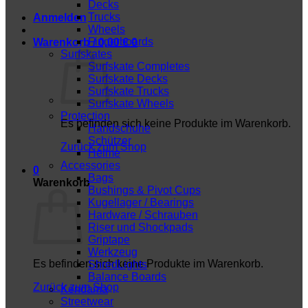
Decks
Trucks
Anmelden
Wheels
Fingerboards
Warenkorb /
0,00
€
0
Surfskates
Surfskate Completes
Surfskate Decks
Surfskate Trucks
Surfskate Wheels
Protection
Es befinden sich keine Produkte im Warenkorb.
Handschuhe
Schützer
Zurück zum Shop
Helme
Accessories
0
Bags
Warenkorb
Bushings & Pivot Cups
Kugellager / Bearings
Hardware / Schrauben
Riser und Shockpads
Griptape
Werkzeug
Es befinden sich keine Produkte im Warenkorb.
ShredLights
Balance Boards
Zurück zum Shop
Kendama
Streetwear