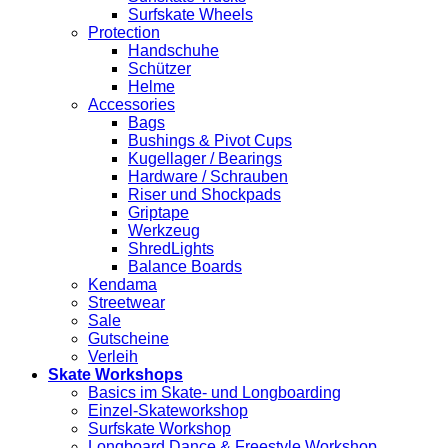
Surfskate Wheels
Protection
Handschuhe
Schützer
Helme
Accessories
Bags
Bushings & Pivot Cups
Kugellager / Bearings
Hardware / Schrauben
Riser und Shockpads
Griptape
Werkzeug
ShredLights
Balance Boards
Kendama
Streetwear
Sale
Gutscheine
Verleih
Skate Workshops
Basics im Skate- und Longboarding
Einzel-Skateworkshop
Surfskate Workshop
Longboard Dance & Freestyle Workshop