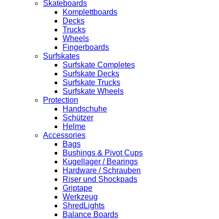
Skateboards
Komplettboards
Decks
Trucks
Wheels
Fingerboards
Surfskates
Surfskate Completes
Surfskate Decks
Surfskate Trucks
Surfskate Wheels
Protection
Handschuhe
Schützer
Helme
Accessories
Bags
Bushings & Pivot Cups
Kugellager / Bearings
Hardware / Schrauben
Riser und Shockpads
Griptape
Werkzeug
ShredLights
Balance Boards