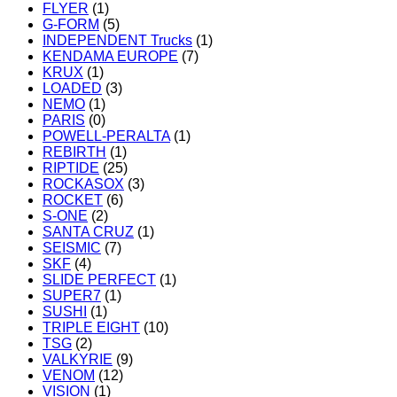
FLYER
(1)
G-FORM
(5)
INDEPENDENT Trucks
(1)
KENDAMA EUROPE
(7)
KRUX
(1)
LOADED
(3)
NEMO
(1)
PARIS
(0)
POWELL-PERALTA
(1)
REBIRTH
(1)
RIPTIDE
(25)
ROCKASOX
(3)
ROCKET
(6)
S-ONE
(2)
SANTA CRUZ
(1)
SEISMIC
(7)
SKF
(4)
SLIDE PERFECT
(1)
SUPER7
(1)
SUSHI
(1)
TRIPLE EIGHT
(10)
TSG
(2)
VALKYRIE
(9)
VENOM
(12)
VISION
(1)