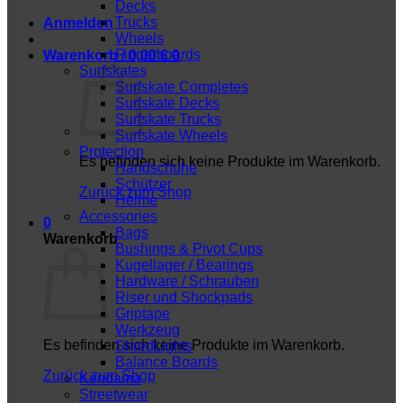
Decks
Trucks
Anmelden
Wheels
Fingerboards
Warenkorb /
0,00
€
0
Surfskates
Surfskate Completes
Surfskate Decks
Surfskate Trucks
Surfskate Wheels
Protection
Es befinden sich keine Produkte im Warenkorb.
Handschuhe
Schützer
Zurück zum Shop
Helme
Accessories
0
Bags
Warenkorb
Bushings & Pivot Cups
Kugellager / Bearings
Hardware / Schrauben
Riser und Shockpads
Griptape
Werkzeug
Es befinden sich keine Produkte im Warenkorb.
ShredLights
Balance Boards
Zurück zum Shop
Kendama
Streetwear