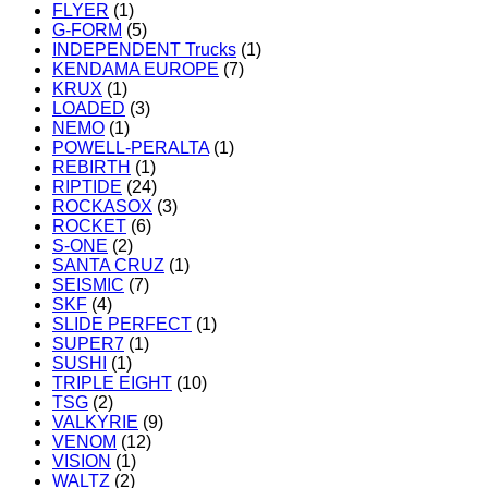
FLYER
(1)
G-FORM
(5)
INDEPENDENT Trucks
(1)
KENDAMA EUROPE
(7)
KRUX
(1)
LOADED
(3)
NEMO
(1)
POWELL-PERALTA
(1)
REBIRTH
(1)
RIPTIDE
(24)
ROCKASOX
(3)
ROCKET
(6)
S-ONE
(2)
SANTA CRUZ
(1)
SEISMIC
(7)
SKF
(4)
SLIDE PERFECT
(1)
SUPER7
(1)
SUSHI
(1)
TRIPLE EIGHT
(10)
TSG
(2)
VALKYRIE
(9)
VENOM
(12)
VISION
(1)
WALTZ
(2)