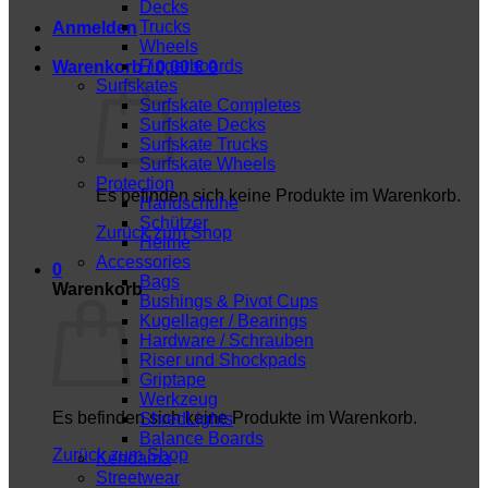
Decks
Trucks
Anmelden
Wheels
Fingerboards
Warenkorb /
0,00
€
0
Surfskates
Surfskate Completes
Surfskate Decks
Surfskate Trucks
Surfskate Wheels
Protection
Es befinden sich keine Produkte im Warenkorb.
Handschuhe
Schützer
Zurück zum Shop
Helme
Accessories
0
Bags
Warenkorb
Bushings & Pivot Cups
Kugellager / Bearings
Hardware / Schrauben
Riser und Shockpads
Griptape
Werkzeug
Es befinden sich keine Produkte im Warenkorb.
ShredLights
Balance Boards
Zurück zum Shop
Kendama
Streetwear