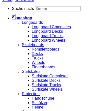
Suche nach:
Skateshop
Longboards
Longboard Completes
Longboard Decks
Longboard Trucks
Longboard Wheels
Skateboards
Komplettboards
Decks
Trucks
Wheels
Fingerboards
Surfskates
Surfskate Completes
Surfskate Decks
Surfskate Trucks
Surfskate Wheels
Protection
Handschuhe
Schützer
Helme