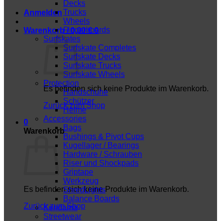
Decks
Trucks
Anmelden
Wheels
Fingerboards
Warenkorb /
0,00
€
0
Surfskates
Surfskate Completes
Surfskate Decks
Surfskate Trucks
Surfskate Wheels
Protection
Es befinden sich keine Produkte im Warenkorb.
Handschuhe
Schützer
Zurück zum Shop
Helme
Accessories
0
Bags
Warenkorb
Bushings & Pivot Cups
Kugellager / Bearings
Hardware / Schrauben
Riser und Shockpads
Griptape
Werkzeug
Es befinden sich keine Produkte im Warenkorb.
ShredLights
Balance Boards
Zurück zum Shop
Kendama
Streetwear