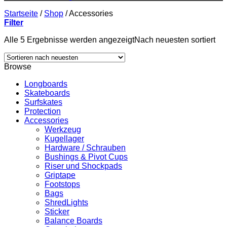
Startseite
/
Shop
/
Accessories
Filter
Alle 5 Ergebnisse werden angezeigt
Nach neuesten sortiert
Browse
Longboards
Skateboards
Surfskates
Protection
Accessories
Werkzeug
Kugellager
Hardware / Schrauben
Bushings & Pivot Cups
Riser und Shockpads
Griptape
Footstops
Bags
ShredLights
Sticker
Balance Boards