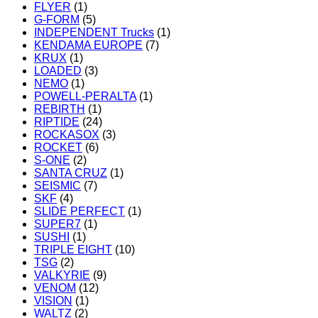
FLYER
(1)
G-FORM
(5)
INDEPENDENT Trucks
(1)
KENDAMA EUROPE
(7)
KRUX
(1)
LOADED
(3)
NEMO
(1)
POWELL-PERALTA
(1)
REBIRTH
(1)
RIPTIDE
(24)
ROCKASOX
(3)
ROCKET
(6)
S-ONE
(2)
SANTA CRUZ
(1)
SEISMIC
(7)
SKF
(4)
SLIDE PERFECT
(1)
SUPER7
(1)
SUSHI
(1)
TRIPLE EIGHT
(10)
TSG
(2)
VALKYRIE
(9)
VENOM
(12)
VISION
(1)
WALTZ
(2)