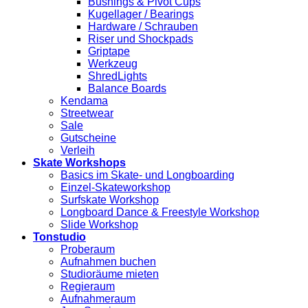
Bushings & Pivot Cups
Kugellager / Bearings
Hardware / Schrauben
Riser und Shockpads
Griptape
Werkzeug
ShredLights
Balance Boards
Kendama
Streetwear
Sale
Gutscheine
Verleih
Skate Workshops
Basics im Skate- und Longboarding
Einzel-Skateworkshop
Surfskate Workshop
Longboard Dance & Freestyle Workshop
Slide Workshop
Tonstudio
Proberaum
Aufnahmen buchen
Studioräume mieten
Regieraum
Aufnahmeraum