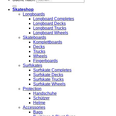
Skateshop
Longboards
Longboard Completes
Longboard Decks
Longboard Trucks
Longboard Wheels
Skateboards
Komplettboards
Decks
Trucks
Wheels
Fingerboards
Surfskates
Surfskate Completes
Surfskate Decks
Surfskate Trucks
Surfskate Wheels
Protection
Handschuhe
Schützer
Helme
Accessories
Bags