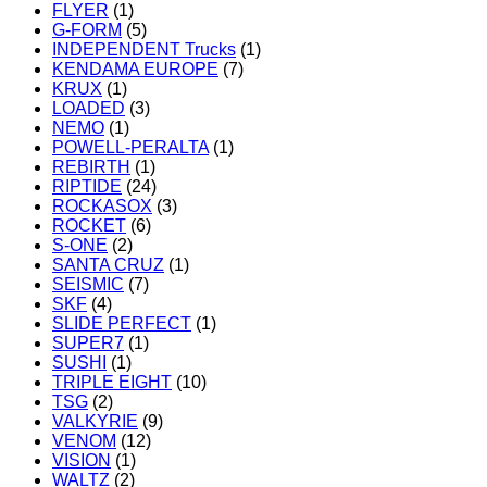
FLYER
(1)
G-FORM
(5)
INDEPENDENT Trucks
(1)
KENDAMA EUROPE
(7)
KRUX
(1)
LOADED
(3)
NEMO
(1)
POWELL-PERALTA
(1)
REBIRTH
(1)
RIPTIDE
(24)
ROCKASOX
(3)
ROCKET
(6)
S-ONE
(2)
SANTA CRUZ
(1)
SEISMIC
(7)
SKF
(4)
SLIDE PERFECT
(1)
SUPER7
(1)
SUSHI
(1)
TRIPLE EIGHT
(10)
TSG
(2)
VALKYRIE
(9)
VENOM
(12)
VISION
(1)
WALTZ
(2)