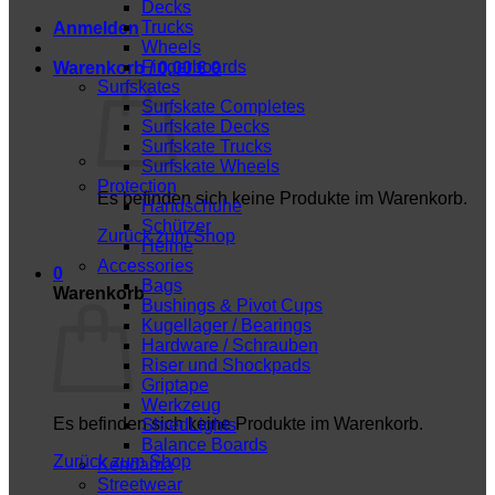
Decks
Trucks
Anmelden
Wheels
Fingerboards
Warenkorb /
0,00
€
0
Surfskates
Surfskate Completes
Surfskate Decks
Surfskate Trucks
Surfskate Wheels
Protection
Es befinden sich keine Produkte im Warenkorb.
Handschuhe
Schützer
Zurück zum Shop
Helme
Accessories
0
Bags
Warenkorb
Bushings & Pivot Cups
Kugellager / Bearings
Hardware / Schrauben
Riser und Shockpads
Griptape
Werkzeug
Es befinden sich keine Produkte im Warenkorb.
ShredLights
Balance Boards
Zurück zum Shop
Kendama
Streetwear