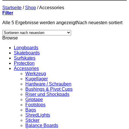
Startseite
/
Shop
/
Accessories
Filter
Alle 5 Ergebnisse werden angezeigt
Nach neuesten sortiert
Browse
Longboards
Skateboards
Surfskates
Protection
Accessories
Werkzeug
Kugellager
Hardware / Schrauben
Bushings & Pivot Cups
Riser und Shockpads
Griptape
Footstops
Bags
ShredLights
Sticker
Balance Boards