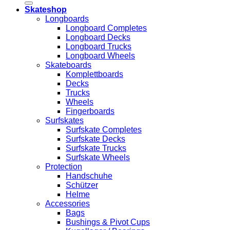
Skateshop
Longboards
Longboard Completes
Longboard Decks
Longboard Trucks
Longboard Wheels
Skateboards
Komplettboards
Decks
Trucks
Wheels
Fingerboards
Surfskates
Surfskate Completes
Surfskate Decks
Surfskate Trucks
Surfskate Wheels
Protection
Handschuhe
Schützer
Helme
Accessories
Bags
Bushings & Pivot Cups