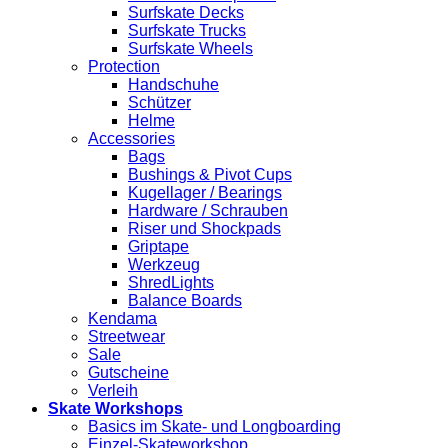
Surfskate Decks
Surfskate Trucks
Surfskate Wheels
Protection
Handschuhe
Schützer
Helme
Accessories
Bags
Bushings & Pivot Cups
Kugellager / Bearings
Hardware / Schrauben
Riser und Shockpads
Griptape
Werkzeug
ShredLights
Balance Boards
Kendama
Streetwear
Sale
Gutscheine
Verleih
Skate Workshops
Basics im Skate- und Longboarding
Einzel-Skateworkshop