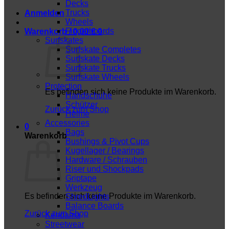
Decks
Trucks
Anmelden
Wheels
Fingerboards
Warenkorb /
0,00
€
0
Surfskates
Surfskate Completes
Surfskate Decks
Surfskate Trucks
Surfskate Wheels
Protection
Es befinden sich keine Produkte im Warenkorb.
Handschuhe
Schützer
Zurück zum Shop
Helme
Accessories
0
Bags
Warenkorb
Bushings & Pivot Cups
Kugellager / Bearings
Hardware / Schrauben
Riser und Shockpads
Griptape
Werkzeug
Es befinden sich keine Produkte im Warenkorb.
ShredLights
Balance Boards
Zurück zum Shop
Kendama
Streetwear