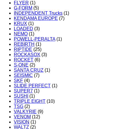
FLYER
(1)
G-FORM
(5)
INDEPENDENT Trucks
(1)
KENDAMA EUROPE
(7)
KRUX
(1)
LOADED
(3)
NEMO
(1)
POWELL-PERALTA
(1)
REBIRTH
(1)
RIPTIDE
(25)
ROCKASOX
(3)
ROCKET
(6)
S-ONE
(2)
SANTA CRUZ
(1)
SEISMIC
(7)
SKF
(4)
SLIDE PERFECT
(1)
SUPER7
(1)
SUSHI
(1)
TRIPLE EIGHT
(10)
TSG
(2)
VALKYRIE
(9)
VENOM
(12)
VISION
(1)
WALTZ
(2)