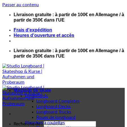
Passer au contenu
Livraison gratuite : à partir de 100€ en Allemagne / à
partir de 350€ dans l'UE
Frais d'expédition
Heures d'ouverture et accès
Livraison gratuite : à partir de 100€ en Allemagne / à
partir de 350€ dans l'UE
Magasin de skate
Longboards
Longboard Completes
Longboard Decks
Longboard Trucks
Roues de longboard
Planches à roulettes
Recherche de :