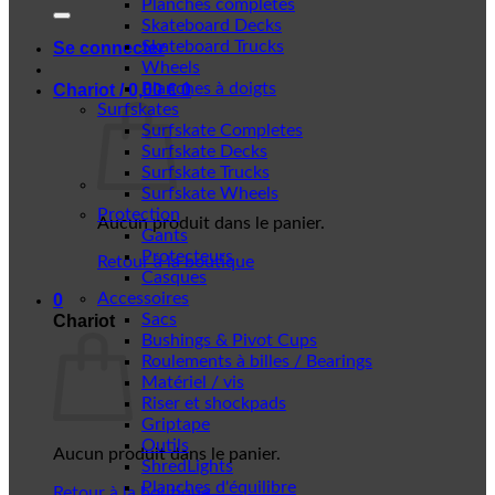
Planches complètes
Skateboard Decks
Skateboard Trucks
Se connecter
Wheels
Planches à doigts
Chariot /
0,00
€
0
Surfskates
Surfskate Completes
Surfskate Decks
Surfskate Trucks
Surfskate Wheels
Protection
Aucun produit dans le panier.
Gants
Protecteurs
Retour à la boutique
Casques
Accessoires
0
Sacs
Chariot
Bushings & Pivot Cups
Roulements à billes / Bearings
Matériel / vis
Riser et shockpads
Griptape
Outils
Aucun produit dans le panier.
ShredLights
Planches d'équilibre
Retour à la boutique