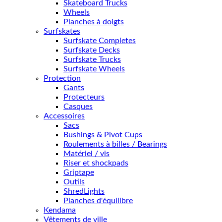
Skateboard Trucks
Wheels
Planches à doigts
Surfskates
Surfskate Completes
Surfskate Decks
Surfskate Trucks
Surfskate Wheels
Protection
Gants
Protecteurs
Casques
Accessoires
Sacs
Bushings & Pivot Cups
Roulements à billes / Bearings
Matériel / vis
Riser et shockpads
Griptape
Outils
ShredLights
Planches d'équilibre
Kendama
Vêtements de ville