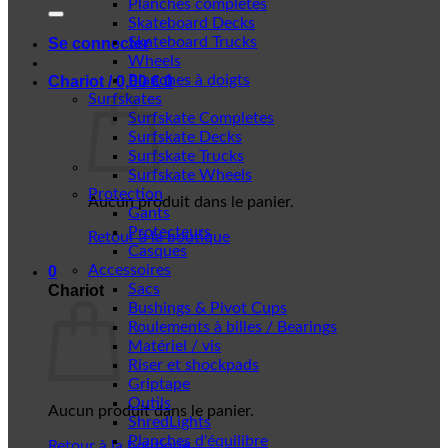
Planches complètes
Skateboard Decks
Skateboard Trucks
Se connecter
Wheels
Planches à doigts
Chariot /
0,00
€
0
Surfskates
Surfskate Completes
Surfskate Decks
Surfskate Trucks
Surfskate Wheels
Protection
Aucun produit dans le panier.
Gants
Protecteurs
Retour à la boutique
Casques
Accessoires
0
Sacs
Chariot
Bushings & Pivot Cups
Roulements à billes / Bearings
Matériel / vis
Riser et shockpads
Griptape
Outils
Aucun produit dans le panier.
ShredLights
Planches d'équilibre
Retour à la boutique