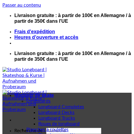
Passer au contenu
Livraison gratuite : à partir de 100€ en Allemagne / à
partir de 350€ dans l'UE
Frais d'expédition
Heures d'ouverture et accès
Livraison gratuite : à partir de 100€ en Allemagne / à
partir de 350€ dans l'UE
Magasin de skate
Longboards
Longboard Completes
Longboard Decks
Longboard Trucks
Roues de longboard
Planches à roulettes
Recherche de :