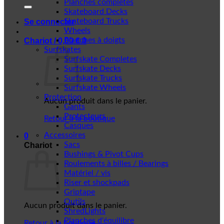
Planches complètes
Skateboard Decks
Skateboard Trucks
Se connecter
Wheels
Planches à doigts
Chariot /
0,00
€
0
Surfskates
Surfskate Completes
Surfskate Decks
Surfskate Trucks
Surfskate Wheels
Protection
Aucun produit dans le panier.
Gants
Protecteurs
Retour à la boutique
Casques
Accessoires
0
Sacs
Chariot
Bushings & Pivot Cups
Roulements à billes / Bearings
Matériel / vis
Riser et shockpads
Griptape
Outils
Aucun produit dans le panier.
ShredLights
Planches d'équilibre
Retour à la boutique