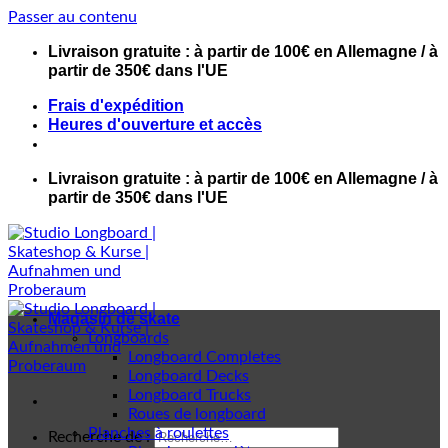
Passer au contenu
Livraison gratuite : à partir de 100€ en Allemagne / à
partir de 350€ dans l'UE
Frais d'expédition
Heures d'ouverture et accès
Livraison gratuite : à partir de 100€ en Allemagne / à
partir de 350€ dans l'UE
Magasin de skate
Longboards
Longboard Completes
Longboard Decks
Longboard Trucks
Roues de longboard
Planches à roulettes
Recherche de :