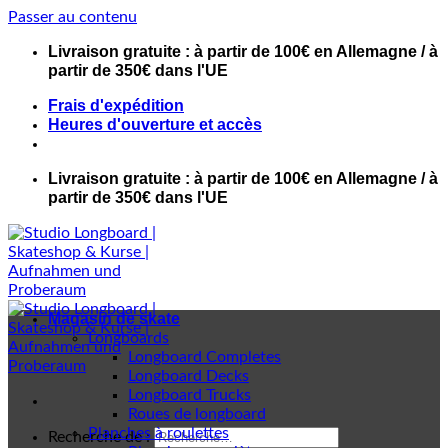
Passer au contenu
Livraison gratuite : à partir de 100€ en Allemagne / à
partir de 350€ dans l'UE
Frais d'expédition
Heures d'ouverture et accès
Livraison gratuite : à partir de 100€ en Allemagne / à
partir de 350€ dans l'UE
Magasin de skate
Longboards
Longboard Completes
Longboard Decks
Longboard Trucks
Roues de longboard
Planches à roulettes
Recherche de :