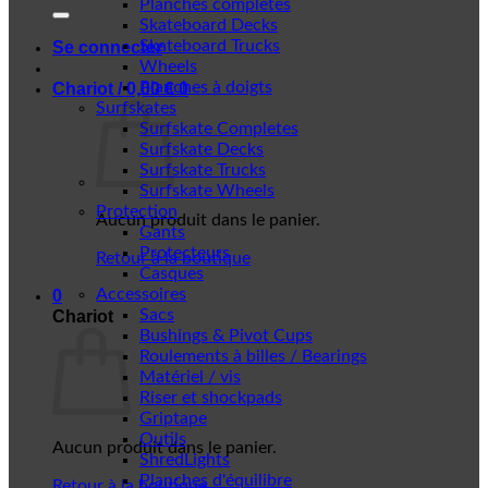
Planches complètes
Skateboard Decks
Skateboard Trucks
Se connecter
Wheels
Planches à doigts
Chariot /
0,00
€
0
Surfskates
Surfskate Completes
Surfskate Decks
Surfskate Trucks
Surfskate Wheels
Protection
Aucun produit dans le panier.
Gants
Protecteurs
Retour à la boutique
Casques
Accessoires
0
Sacs
Chariot
Bushings & Pivot Cups
Roulements à billes / Bearings
Matériel / vis
Riser et shockpads
Griptape
Outils
Aucun produit dans le panier.
ShredLights
Planches d'équilibre
Retour à la boutique