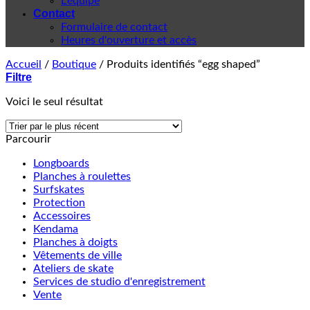
L'équipe
Contact
Formulaire de contact
Heures d'ouverture et accès
Accueil
/
Boutique
/
Produits identifiés “egg shaped”
Filtre
Voici le seul résultat
Parcourir
Longboards
Planches à roulettes
Surfskates
Protection
Accessoires
Kendama
Planches à doigts
Vêtements de ville
Ateliers de skate
Services de studio d'enregistrement
Vente