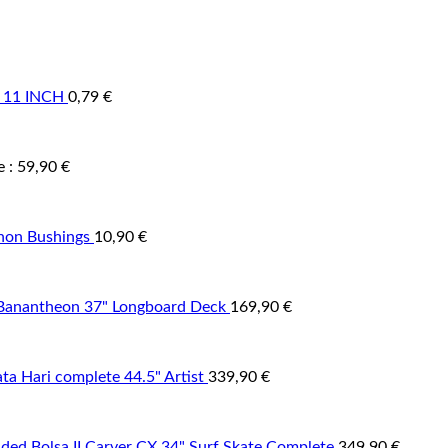
r 11 INCH
0,79
€
e :
59,90
€
non Bushings
10,90
€
Banantheon 37" Longboard Deck
169,90
€
 Hari complete 44.5" Artist
339,90
€
ded Bolsa II Carver CX 34" Surf Skate Complete
349,90
€