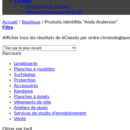
Contact
Formulaire de contact
Heures d'ouverture et accès
Accueil
/
Boutique
/
Produits identifiés “Andy Anderson”
Filtre
Afficher tous les résultats de 6
Classés par ordre chronologique
Parcourir
Longboards
Planches à roulettes
Surfskates
Protection
Accessoires
Kendama
Planches à doigts
Vêtements de ville
Ateliers de skate
Services de studio d'enregistrement
Vente
Filtrer par tarif