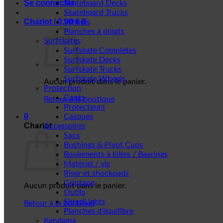
Se connecter
Skateboard Decks
Skateboard Trucks
Chariot /
0,00
€
0
Wheels
Planches à doigts
Surfskates
Surfskate Completes
Surfskate Decks
Surfskate Trucks
Surfskate Wheels
Aucun produit dans le panier.
Protection
Gants
Retour à la boutique
Protecteurs
0
Casques
Chariot
Accessoires
Sacs
Bushings & Pivot Cups
Roulements à billes / Bearings
Matériel / vis
Riser et shockpads
Griptape
Aucun produit dans le panier.
Outils
ShredLights
Retour à la boutique
Planches d'équilibre
Kendama