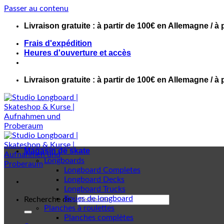
Passer au contenu
Livraison gratuite : à partir de 100€ en Allemagne / à 
Frais d'expédition
Heures d'ouverture et accès
Livraison gratuite : à partir de 100€ en Allemagne / à 
Magasin de skate
Longboards
Longboard Completes
Longboard Decks
Longboard Trucks
Roues de longboard
Recherche de :
Planches à roulettes
Planches complètes