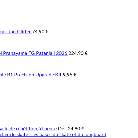
et Tan Glitter
74,90
€
Pranayama FG Patanjali 2026
224,90
€
able R1 Precision Upgrade Kit
9,95
€
alle de répétition à l'heure
De :
24,90
€
elier de skate - les bases du skate et du longboard