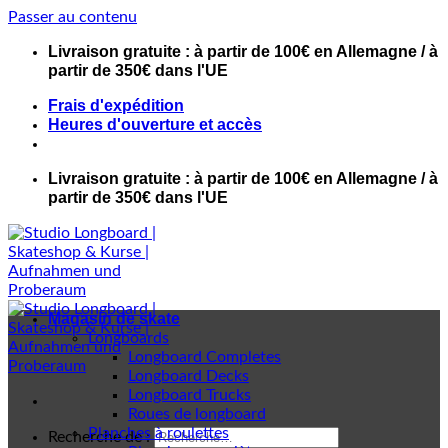
Passer au contenu
Livraison gratuite : à partir de 100€ en Allemagne / à
partir de 350€ dans l'UE
Frais d'expédition
Heures d'ouverture et accès
Livraison gratuite : à partir de 100€ en Allemagne / à
partir de 350€ dans l'UE
Magasin de skate
Longboards
Longboard Completes
Longboard Decks
Longboard Trucks
Roues de longboard
Planches à roulettes
Recherche de :