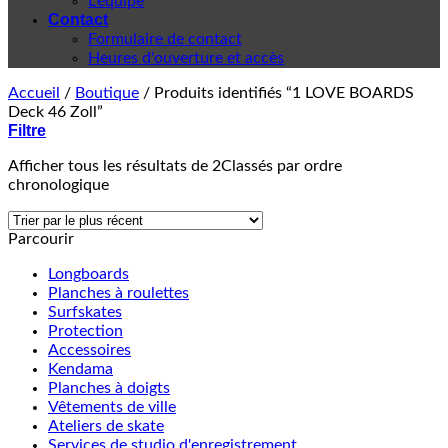
L'équipe
Contact
Formulaire de contact
Heures d'ouverture et accès
Accueil
/
Boutique
/
Produits identifiés “1 LOVE BOARDS
Deck 46 Zoll”
Filtre
Afficher tous les résultats de 2
Classés par ordre
chronologique
Parcourir
Longboards
Planches à roulettes
Surfskates
Protection
Accessoires
Kendama
Planches à doigts
Vêtements de ville
Ateliers de skate
Services de studio d'enregistrement