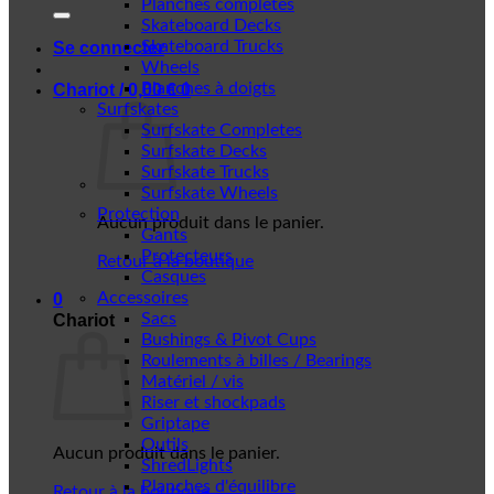
Planches complètes
Skateboard Decks
Skateboard Trucks
Se connecter
Wheels
Planches à doigts
Chariot /
0,00
€
0
Surfskates
Surfskate Completes
Surfskate Decks
Surfskate Trucks
Surfskate Wheels
Protection
Aucun produit dans le panier.
Gants
Protecteurs
Retour à la boutique
Casques
Accessoires
0
Sacs
Chariot
Bushings & Pivot Cups
Roulements à billes / Bearings
Matériel / vis
Riser et shockpads
Griptape
Outils
Aucun produit dans le panier.
ShredLights
Planches d'équilibre
Retour à la boutique