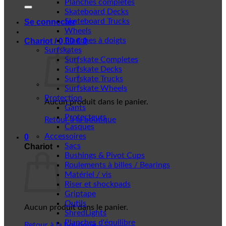
Planches complètes
Skateboard Decks
Skateboard Trucks
Se connecter
Wheels
Planches à doigts
Chariot /
0,00
€
0
Surfskates
Surfskate Completes
Surfskate Decks
Surfskate Trucks
Surfskate Wheels
Protection
Aucun produit dans le panier.
Gants
Protecteurs
Retour à la boutique
Casques
Accessoires
0
Sacs
Chariot
Bushings & Pivot Cups
Roulements à billes / Bearings
Matériel / vis
Riser et shockpads
Griptape
Outils
Aucun produit dans le panier.
ShredLights
Planches d'équilibre
Retour à la boutique