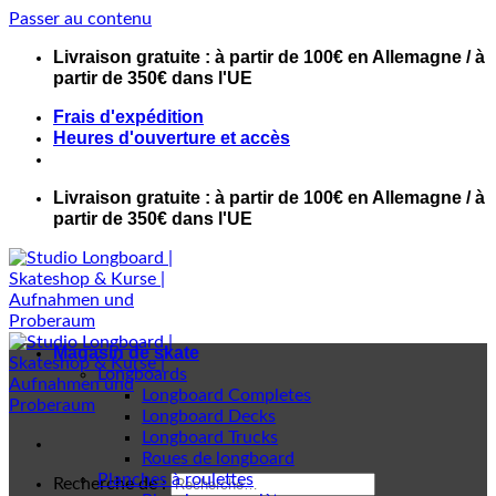
Passer au contenu
Livraison gratuite : à partir de 100€ en Allemagne / à
partir de 350€ dans l'UE
Frais d'expédition
Heures d'ouverture et accès
Livraison gratuite : à partir de 100€ en Allemagne / à
partir de 350€ dans l'UE
Magasin de skate
Longboards
Longboard Completes
Longboard Decks
Longboard Trucks
Roues de longboard
Planches à roulettes
Recherche de :