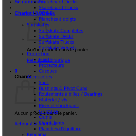
Se connecter
Skateboard Decks
Skateboard Trucks
Chariot /
0,00
€
0
Wheels
Planches à doigts
Surfskates
Surfskate Completes
Surfskate Decks
Surfskate Trucks
Surfskate Wheels
Aucun produit dans le panier.
Protection
Gants
Retour à la boutique
Protecteurs
0
Casques
Chariot
Accessoires
Sacs
Bushings & Pivot Cups
Roulements à billes / Bearings
Matériel / vis
Riser et shockpads
Griptape
Aucun produit dans le panier.
Outils
ShredLights
Retour à la boutique
Planches d'équilibre
Kendama