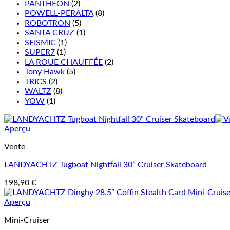
PANTHEON
(2)
POWELL-PERALTA
(8)
ROBOTRON
(5)
SANTA CRUZ
(1)
SEISMIC
(1)
SUPER7
(1)
LA ROUE CHAUFFÉE
(2)
Tony Hawk
(5)
TRICS
(2)
WALTZ
(8)
YOW
(1)
Aperçu
Vente
LANDYACHTZ Tugboat Nightfall 30” Cruiser Skateboard
198,90
€
Aperçu
Mini-Cruiser