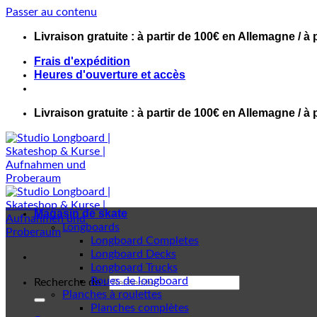
Passer au contenu
Livraison gratuite : à partir de 100€ en Allemagne / à 
Frais d'expédition
Heures d'ouverture et accès
Livraison gratuite : à partir de 100€ en Allemagne / à 
Magasin de skate
Longboards
Longboard Completes
Longboard Decks
Longboard Trucks
Roues de longboard
Recherche de :
Planches à roulettes
Planches complètes