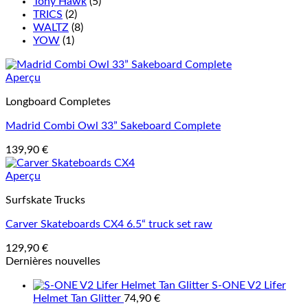
Tony Hawk
(5)
TRICS
(2)
WALTZ
(8)
YOW
(1)
Aperçu
Longboard Completes
Madrid Combi Owl 33” Sakeboard Complete
139,90
€
Aperçu
Surfskate Trucks
Carver Skateboards CX4 6.5“ truck set raw
129,90
€
Dernières nouvelles
S-ONE V2 Lifer
Helmet Tan Glitter
74,90
€