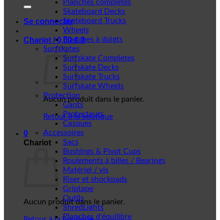
Planches complètes
Skateboard Decks
Skateboard Trucks
Se connecter
Wheels
Planches à doigts
Chariot /
0,00
€
0
Surfskates
Surfskate Completes
Surfskate Decks
Surfskate Trucks
Surfskate Wheels
Protection
Aucun produit dans le panier.
Gants
Protecteurs
Retour à la boutique
Casques
Accessoires
0
Sacs
Chariot
Bushings & Pivot Cups
Roulements à billes / Bearings
Matériel / vis
Riser et shockpads
Griptape
Outils
Aucun produit dans le panier.
ShredLights
Planches d'équilibre
Retour à la boutique