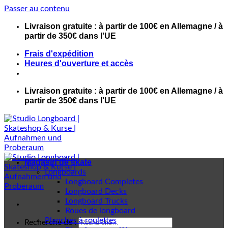
Passer au contenu
Livraison gratuite : à partir de 100€ en Allemagne / à
partir de 350€ dans l'UE
Frais d'expédition
Heures d'ouverture et accès
Livraison gratuite : à partir de 100€ en Allemagne / à
partir de 350€ dans l'UE
Magasin de skate
Longboards
Longboard Completes
Longboard Decks
Longboard Trucks
Roues de longboard
Planches à roulettes
Recherche de :