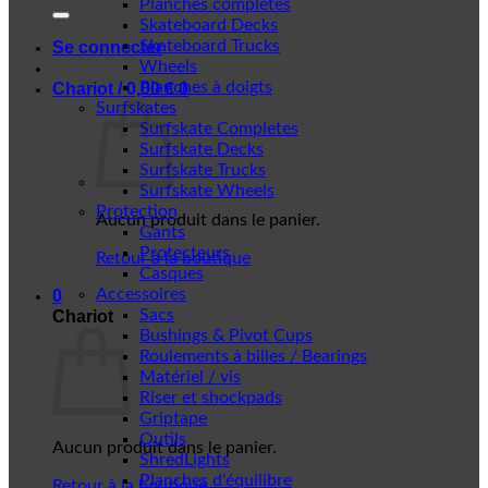
Planches complètes
Skateboard Decks
Skateboard Trucks
Se connecter
Wheels
Planches à doigts
Chariot /
0,00
€
0
Surfskates
Surfskate Completes
Surfskate Decks
Surfskate Trucks
Surfskate Wheels
Protection
Aucun produit dans le panier.
Gants
Protecteurs
Retour à la boutique
Casques
Accessoires
0
Sacs
Chariot
Bushings & Pivot Cups
Roulements à billes / Bearings
Matériel / vis
Riser et shockpads
Griptape
Outils
Aucun produit dans le panier.
ShredLights
Planches d'équilibre
Retour à la boutique