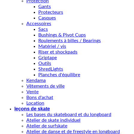
Protection
Gants
Protecteurs
Casques
Accessoires
Sacs
Bushings & Pivot Cups
Roulements à billes / Bearings
Matériel / vis
Riser et shockpads
Griptape
Outils
ShredLights
Planches d'équilibre
Kendama
Vêtements de ville
Vente
Bons d'achat
Location
leçons de skate
Les bases du skateboard et du longboard
Atelier de skate individuel
Atelier de surfskate
Atelier de danse et de freestyle en longboard