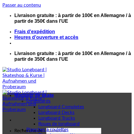
Passer au contenu
Livraison gratuite : à partir de 100€ en Allemagne / à
partir de 350€ dans l'UE
Frais d'expédition
Heures d'ouverture et accès
Livraison gratuite : à partir de 100€ en Allemagne / à
partir de 350€ dans l'UE
Magasin de skate
Longboards
Longboard Completes
Longboard Decks
Longboard Trucks
Roues de longboard
Planches à roulettes
Recherche de :