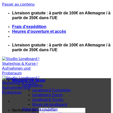
Passer au contenu
Livraison gratuite : à partir de 100€ en Allemagne / à
partir de 350€ dans l'UE
Frais d'expédition
Heures d'ouverture et accès
Livraison gratuite : à partir de 100€ en Allemagne / à
partir de 350€ dans l'UE
Magasin de skate
Longboards
Longboard Completes
Longboard Decks
Longboard Trucks
Roues de longboard
Planches à roulettes
Recherche de :