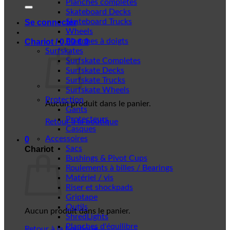
Planches complètes
Skateboard Decks
Skateboard Trucks
Se connecter
Wheels
Planches à doigts
Chariot /
0,00
€
0
Surfskates
Surfskate Completes
Surfskate Decks
Surfskate Trucks
Surfskate Wheels
Protection
Aucun produit dans le panier.
Gants
Protecteurs
Retour à la boutique
Casques
Accessoires
0
Sacs
Chariot
Bushings & Pivot Cups
Roulements à billes / Bearings
Matériel / vis
Riser et shockpads
Griptape
Outils
Aucun produit dans le panier.
ShredLights
Planches d'équilibre
Retour à la boutique