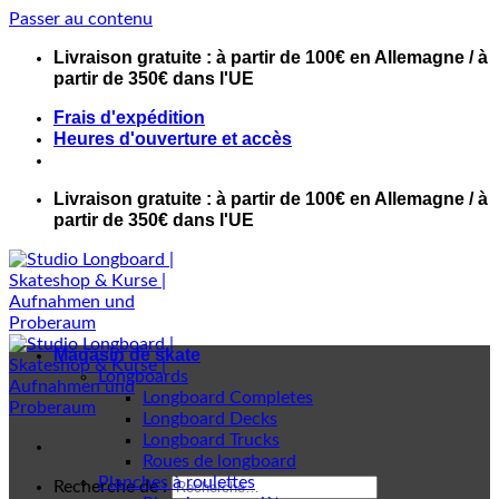
Passer au contenu
Livraison gratuite : à partir de 100€ en Allemagne / à
partir de 350€ dans l'UE
Frais d'expédition
Heures d'ouverture et accès
Livraison gratuite : à partir de 100€ en Allemagne / à
partir de 350€ dans l'UE
Magasin de skate
Longboards
Longboard Completes
Longboard Decks
Longboard Trucks
Roues de longboard
Planches à roulettes
Recherche de :