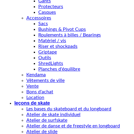
Gants
Protecteurs
Casques
Accessoires
Sacs
Bushings & Pivot Cups
Roulements à billes / Bearings
Matériel / vis
Riser et shockpads
Griptape
Outils
ShredLights
Planches d'équilibre
Kendama
Vêtements de ville
Vente
Bons d'achat
Location
leçons de skate
Les bases du skateboard et du longboard
Atelier de skate individuel
Atelier de surfskate
Atelier de danse et de freestyle en longboard
Atelier de slide