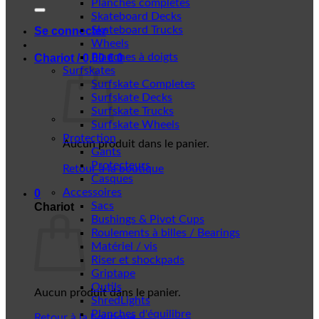
Planches complètes
Skateboard Decks
Skateboard Trucks
Se connecter
Wheels
Planches à doigts
Chariot /
0,00
€
0
Surfskates
Surfskate Completes
Surfskate Decks
Surfskate Trucks
Surfskate Wheels
Protection
Aucun produit dans le panier.
Gants
Protecteurs
Retour à la boutique
Casques
Accessoires
0
Sacs
Chariot
Bushings & Pivot Cups
Roulements à billes / Bearings
Matériel / vis
Riser et shockpads
Griptape
Outils
Aucun produit dans le panier.
ShredLights
Planches d'équilibre
Retour à la boutique