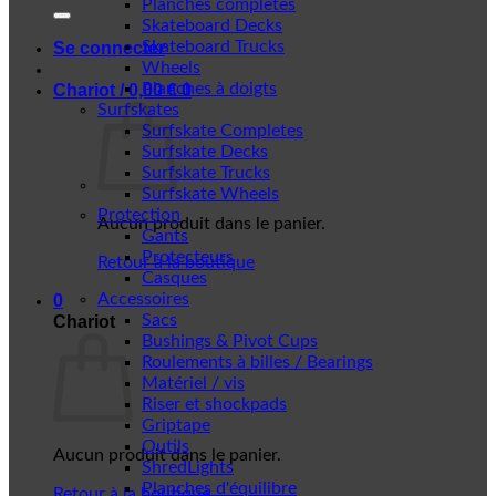
Planches complètes
Skateboard Decks
Skateboard Trucks
Se connecter
Wheels
Planches à doigts
Chariot /
0,00
€
0
Surfskates
Surfskate Completes
Surfskate Decks
Surfskate Trucks
Surfskate Wheels
Protection
Aucun produit dans le panier.
Gants
Protecteurs
Retour à la boutique
Casques
Accessoires
0
Sacs
Chariot
Bushings & Pivot Cups
Roulements à billes / Bearings
Matériel / vis
Riser et shockpads
Griptape
Outils
Aucun produit dans le panier.
ShredLights
Planches d'équilibre
Retour à la boutique