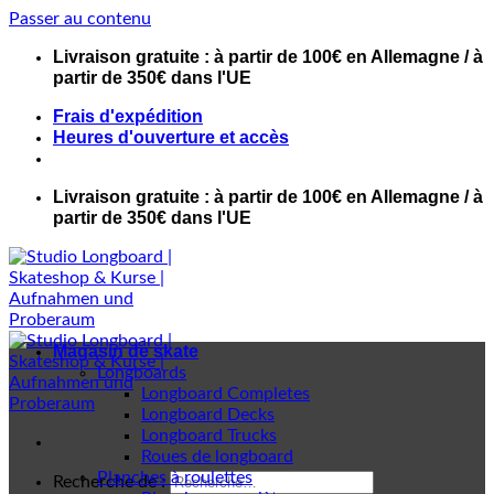
Passer au contenu
Livraison gratuite : à partir de 100€ en Allemagne / à
partir de 350€ dans l'UE
Frais d'expédition
Heures d'ouverture et accès
Livraison gratuite : à partir de 100€ en Allemagne / à
partir de 350€ dans l'UE
Magasin de skate
Longboards
Longboard Completes
Longboard Decks
Longboard Trucks
Roues de longboard
Planches à roulettes
Recherche de :