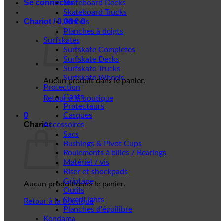
Se connecter
Skateboard Decks
Skateboard Trucks
Chariot /
0,00
€
0
Wheels
Planches à doigts
Surfskates
Surfskate Completes
Surfskate Decks
Surfskate Trucks
Surfskate Wheels
Aucun produit dans le panier.
Protection
Gants
Retour à la boutique
Protecteurs
0
Casques
Chariot
Accessoires
Sacs
Bushings & Pivot Cups
Roulements à billes / Bearings
Matériel / vis
Riser et shockpads
Griptape
Aucun produit dans le panier.
Outils
ShredLights
Retour à la boutique
Planches d'équilibre
Kendama