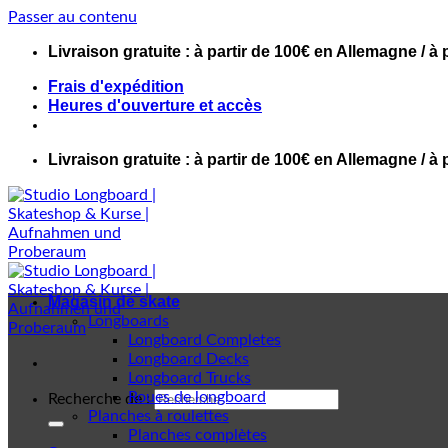
Passer au contenu
Livraison gratuite : à partir de 100€ en Allemagne / à 
Frais d'expédition
Heures d'ouverture et accès
Livraison gratuite : à partir de 100€ en Allemagne / à 
Magasin de skate
Longboards
Longboard Completes
Longboard Decks
Longboard Trucks
Roues de longboard
Recherche de :
Planches à roulettes
Planches complètes