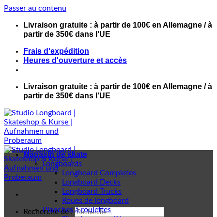
Passer au contenu
Livraison gratuite : à partir de 100€ en Allemagne / à
partir de 350€ dans l'UE
Frais d'expédition
Heures d'ouverture et accès
Livraison gratuite : à partir de 100€ en Allemagne / à
partir de 350€ dans l'UE
Magasin de skate
Longboards
Longboard Completes
Longboard Decks
Longboard Trucks
Roues de longboard
Planches à roulettes
Recherche de :