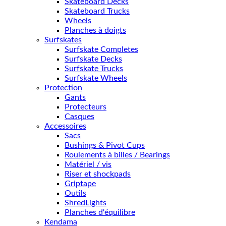
Skateboard Decks
Skateboard Trucks
Wheels
Planches à doigts
Surfskates
Surfskate Completes
Surfskate Decks
Surfskate Trucks
Surfskate Wheels
Protection
Gants
Protecteurs
Casques
Accessoires
Sacs
Bushings & Pivot Cups
Roulements à billes / Bearings
Matériel / vis
Riser et shockpads
Griptape
Outils
ShredLights
Planches d'équilibre
Kendama