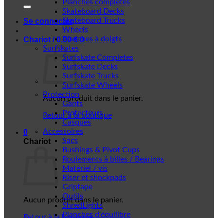
Planches complètes
Skateboard Decks
Skateboard Trucks
Se connecter
Wheels
Planches à doigts
Chariot /
0,00
€
0
Surfskates
Surfskate Completes
Surfskate Decks
Surfskate Trucks
Surfskate Wheels
Protection
Aucun produit dans le panier.
Gants
Protecteurs
Retour à la boutique
Casques
Accessoires
0
Sacs
Chariot
Bushings & Pivot Cups
Roulements à billes / Bearings
Matériel / vis
Riser et shockpads
Griptape
Outils
Aucun produit dans le panier.
ShredLights
Planches d'équilibre
Retour à la boutique