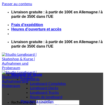
Passer au contenu
Livraison gratuite : à partir de 100€ en Allemagne / à
partir de 350€ dans l'UE
Frais d'expédition
Heures d'ouverture et accès
Livraison gratuite : à partir de 100€ en Allemagne / à
partir de 350€ dans l'UE
Magasin de skate
Longboards
Longboard Completes
Longboard Decks
Longboard Trucks
Roues de longboard
Planches à roulettes
Recherche de :