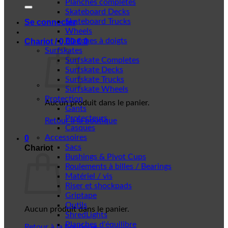
Planches complètes
Skateboard Decks
Skateboard Trucks
Se connecter
Wheels
Planches à doigts
Chariot /
0,00
€
0
Surfskates
Surfskate Completes
Surfskate Decks
Surfskate Trucks
Surfskate Wheels
Protection
Aucun produit dans le panier.
Gants
Protecteurs
Retour à la boutique
Casques
Accessoires
0
Sacs
Chariot
Bushings & Pivot Cups
Roulements à billes / Bearings
Matériel / vis
Riser et shockpads
Griptape
Outils
Aucun produit dans le panier.
ShredLights
Planches d'équilibre
Retour à la boutique