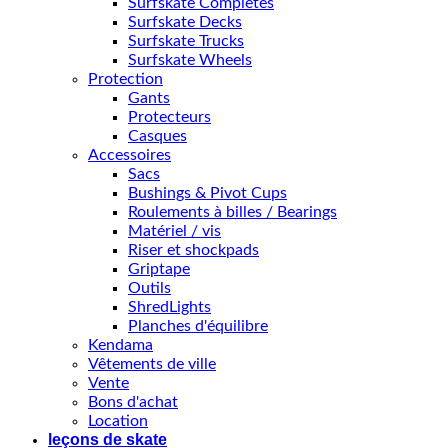
Surfskate Completes
Surfskate Decks
Surfskate Trucks
Surfskate Wheels
Protection
Gants
Protecteurs
Casques
Accessoires
Sacs
Bushings & Pivot Cups
Roulements à billes / Bearings
Matériel / vis
Riser et shockpads
Griptape
Outils
ShredLights
Planches d'équilibre
Kendama
Vêtements de ville
Vente
Bons d'achat
Location
leçons de skate