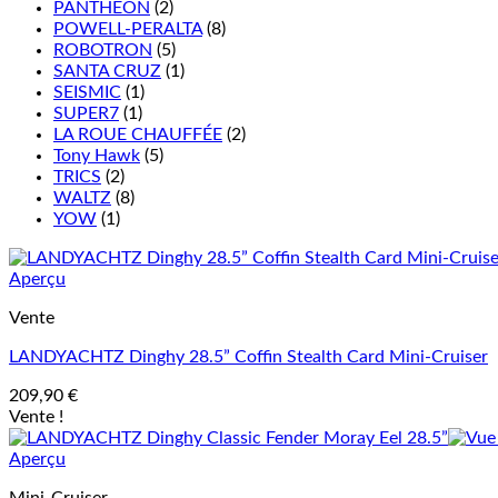
PANTHEON
(2)
POWELL-PERALTA
(8)
ROBOTRON
(5)
SANTA CRUZ
(1)
SEISMIC
(1)
SUPER7
(1)
LA ROUE CHAUFFÉE
(2)
Tony Hawk
(5)
TRICS
(2)
WALTZ
(8)
YOW
(1)
Aperçu
Vente
LANDYACHTZ Dinghy 28.5” Coffin Stealth Card Mini-Cruiser
209,90
€
Vente !
Aperçu
Mini-Cruiser