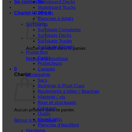
Se connecter
Skateboard Decks
Skateboard Trucks
Chariot /
0,00
€
0
Wheels
Planches à doigts
Surfskates
Surfskate Completes
Surfskate Decks
Surfskate Trucks
Surfskate Wheels
Aucun produit dans le panier.
Protection
Gants
Retour à la boutique
Protecteurs
0
Casques
Chariot
Accessoires
Sacs
Bushings & Pivot Cups
Roulements à billes / Bearings
Matériel / vis
Riser et shockpads
Griptape
Aucun produit dans le panier.
Outils
ShredLights
Retour à la boutique
Planches d'équilibre
Kendama