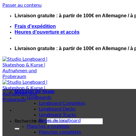
Passer au contenu
Livraison gratuite : à partir de 100€ en Allemagne / à 
Frais d'expédition
Heures d'ouverture et accès
Livraison gratuite : à partir de 100€ en Allemagne / à 
Magasin de skate
Longboards
Longboard Completes
Longboard Decks
Longboard Trucks
Roues de longboard
Recherche de :
Planches à roulettes
Planches complètes