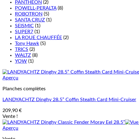
PANTHEON
(2)
POWELL-PERALTA
(8)
ROBOTRON
(5)
SANTA CRUZ
(1)
SEISMIC
(1)
SUPER7
(1)
LA ROUE CHAUFFÉE
(2)
Tony Hawk
(5)
TRICS
(2)
WALTZ
(8)
YOW
(1)
Aperçu
Planches complètes
LANDYACHTZ Dinghy 28.5” Coffin Stealth Card Mini-Cruiser
209,90
€
Vente !
Aperçu
Vente