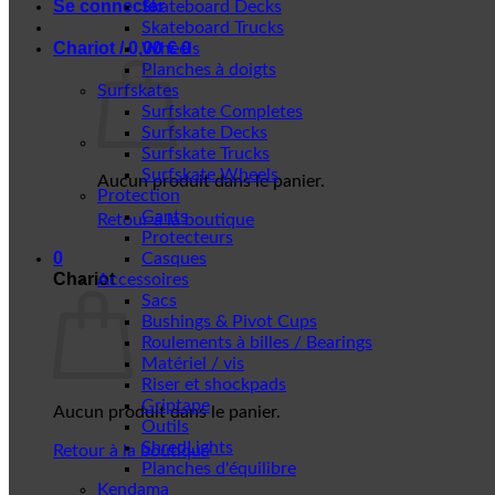
Se connecter
Skateboard Decks
Skateboard Trucks
Chariot /
0,00
€
0
Wheels
Planches à doigts
Surfskates
Surfskate Completes
Surfskate Decks
Surfskate Trucks
Surfskate Wheels
Aucun produit dans le panier.
Protection
Gants
Retour à la boutique
Protecteurs
0
Casques
Chariot
Accessoires
Sacs
Bushings & Pivot Cups
Roulements à billes / Bearings
Matériel / vis
Riser et shockpads
Griptape
Aucun produit dans le panier.
Outils
ShredLights
Retour à la boutique
Planches d'équilibre
Kendama