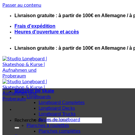
Passer au contenu
Livraison gratuite : à partir de 100€ en Allemagne / à 
Frais d'expédition
Heures d'ouverture et accès
Livraison gratuite : à partir de 100€ en Allemagne / à 
Magasin de skate
Longboards
Longboard Completes
Longboard Decks
Longboard Trucks
Roues de longboard
Recherche de :
Planches à roulettes
Planches complètes