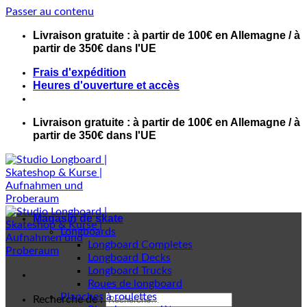
Passer au contenu
Livraison gratuite : à partir de 100€ en Allemagne / à
partir de 350€ dans l'UE
Frais d'expédition
Heures d'ouverture et accès
Livraison gratuite : à partir de 100€ en Allemagne / à
partir de 350€ dans l'UE
Magasin de skate
Longboards
Longboard Completes
Longboard Decks
Longboard Trucks
Roues de longboard
Planches à roulettes
Recherche de :