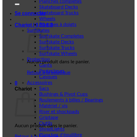
Planches complètes
Skateboard Decks
Skateboard Trucks
Se connecter
Wheels
Planches à doigts
Chariot /
0,00
€
0
Surfskates
Surfskate Completes
Surfskate Decks
Surfskate Trucks
Surfskate Wheels
Protection
Aucun produit dans le panier.
Gants
Protecteurs
Retour à la boutique
Casques
Accessoires
0
Sacs
Chariot
Bushings & Pivot Cups
Roulements à billes / Bearings
Matériel / vis
Riser et shockpads
Griptape
Outils
Aucun produit dans le panier.
ShredLights
Planches d'équilibre
Retour à la boutique