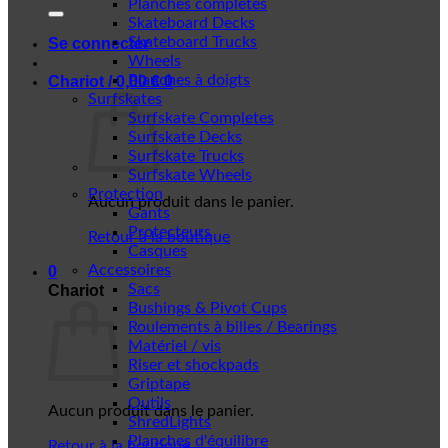
Planches complètes
Skateboard Decks
Skateboard Trucks
Se connecter
Wheels
Planches à doigts
Chariot /
0,00
€
0
Surfskates
Surfskate Completes
Surfskate Decks
Surfskate Trucks
Surfskate Wheels
Protection
Aucun produit dans le panier.
Gants
Protecteurs
Retour à la boutique
Casques
Accessoires
0
Sacs
Chariot
Bushings & Pivot Cups
Roulements à billes / Bearings
Matériel / vis
Riser et shockpads
Griptape
Outils
Aucun produit dans le panier.
ShredLights
Planches d'équilibre
Retour à la boutique