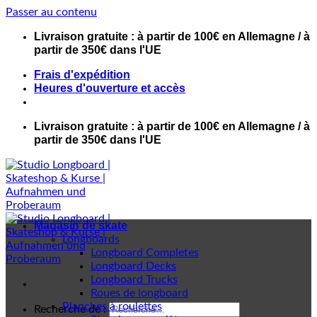
Passer au contenu
Livraison gratuite : à partir de 100€ en Allemagne / à
partir de 350€ dans l'UE
Frais d'expédition
Heures d'ouverture et accès
Livraison gratuite : à partir de 100€ en Allemagne / à
partir de 350€ dans l'UE
Magasin de skate
Longboards
Longboard Completes
Longboard Decks
Longboard Trucks
Roues de longboard
Planches à roulettes
Recherche de :