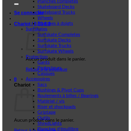
Planches complètes
Skateboard Decks
Skateboard Trucks
Se connecter
Wheels
Planches à doigts
Chariot /
0,00
€
0
Surfskates
Surfskate Completes
Surfskate Decks
Surfskate Trucks
Surfskate Wheels
Protection
Aucun produit dans le panier.
Gants
Protecteurs
Retour à la boutique
Casques
Accessoires
0
Sacs
Chariot
Bushings & Pivot Cups
Roulements à billes / Bearings
Matériel / vis
Riser et shockpads
Griptape
Outils
Aucun produit dans le panier.
ShredLights
Planches d'équilibre
Retour à la boutique