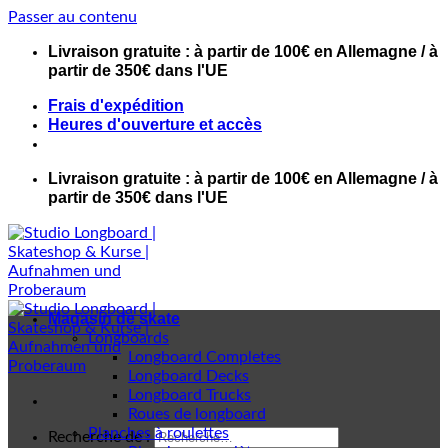
Passer au contenu
Livraison gratuite : à partir de 100€ en Allemagne / à
partir de 350€ dans l'UE
Frais d'expédition
Heures d'ouverture et accès
Livraison gratuite : à partir de 100€ en Allemagne / à
partir de 350€ dans l'UE
Magasin de skate
Longboards
Longboard Completes
Longboard Decks
Longboard Trucks
Roues de longboard
Planches à roulettes
Recherche de :