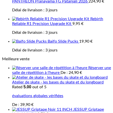
PANTHEON Pranayama FG Patanjali 2026
224,90
€
Délai de livraison :
3 jours
Rebirth
Reliable R1 Precision Upgrade Kit
9,95
€
Délai de livraison :
3 jours
Baifo Slide Pucks
19,90
€
Délai de livraison :
3 jours
Meilleure vente
Réserver une
salle de répétition à l'heure
De :
24,90
€
Atelier de skate - les bases du skate et du longboard
5.00
Rated
out of 5
évaluations globales vérifiées
De :
39,90
€
JESSUP Griptape