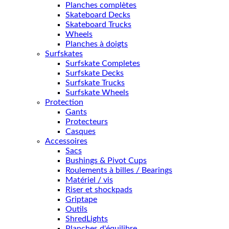
Planches complètes
Skateboard Decks
Skateboard Trucks
Wheels
Planches à doigts
Surfskates
Surfskate Completes
Surfskate Decks
Surfskate Trucks
Surfskate Wheels
Protection
Gants
Protecteurs
Casques
Accessoires
Sacs
Bushings & Pivot Cups
Roulements à billes / Bearings
Matériel / vis
Riser et shockpads
Griptape
Outils
ShredLights
Planches d'équilibre