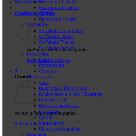
Se connecter
Skateboard Decks
Skateboard Trucks
Chariot /
0,00
€
0
Wheels
Planches à doigts
Surfskates
Surfskate Completes
Surfskate Decks
Surfskate Trucks
Surfskate Wheels
Aucun produit dans le panier.
Protection
Gants
Retour à la boutique
Protecteurs
0
Casques
Chariot
Accessoires
Sacs
Bushings & Pivot Cups
Roulements à billes / Bearings
Matériel / vis
Riser et shockpads
Griptape
Aucun produit dans le panier.
Outils
ShredLights
Retour à la boutique
Planches d'équilibre
Kendama