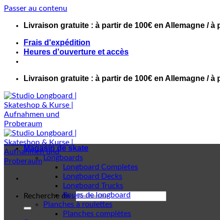
Passer au contenu
Livraison gratuite : à partir de 100€ en Allemagne / à 
Frais d'expédition
Heures d'ouverture et accès
Livraison gratuite : à partir de 100€ en Allemagne / à 
Magasin de skate
Longboards
Longboard Completes
Longboard Decks
Longboard Trucks
Roues de longboard
Recherche de :
Planches à roulettes
Planches complètes