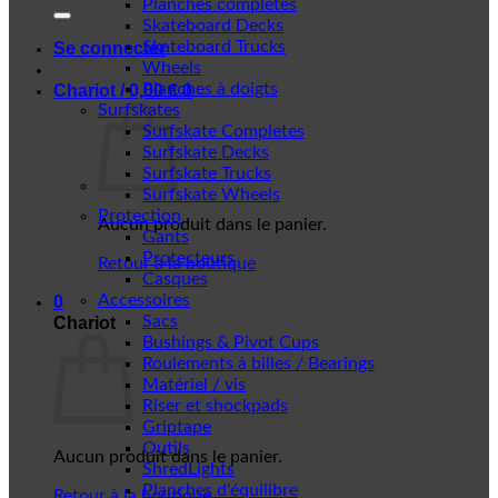
Planches complètes
Skateboard Decks
Skateboard Trucks
Se connecter
Wheels
Planches à doigts
Chariot /
0,00
€
0
Surfskates
Surfskate Completes
Surfskate Decks
Surfskate Trucks
Surfskate Wheels
Protection
Aucun produit dans le panier.
Gants
Protecteurs
Retour à la boutique
Casques
Accessoires
0
Sacs
Chariot
Bushings & Pivot Cups
Roulements à billes / Bearings
Matériel / vis
Riser et shockpads
Griptape
Outils
Aucun produit dans le panier.
ShredLights
Planches d'équilibre
Retour à la boutique