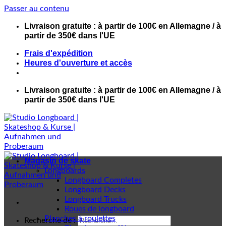
Passer au contenu
Livraison gratuite : à partir de 100€ en Allemagne / à
partir de 350€ dans l'UE
Frais d'expédition
Heures d'ouverture et accès
Livraison gratuite : à partir de 100€ en Allemagne / à
partir de 350€ dans l'UE
Magasin de skate
Longboards
Longboard Completes
Longboard Decks
Longboard Trucks
Roues de longboard
Planches à roulettes
Recherche de :