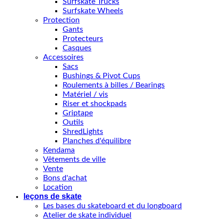
Surfskate Trucks
Surfskate Wheels
Protection
Gants
Protecteurs
Casques
Accessoires
Sacs
Bushings & Pivot Cups
Roulements à billes / Bearings
Matériel / vis
Riser et shockpads
Griptape
Outils
ShredLights
Planches d'équilibre
Kendama
Vêtements de ville
Vente
Bons d'achat
Location
leçons de skate
Les bases du skateboard et du longboard
Atelier de skate individuel