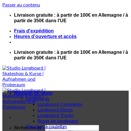
Passer au contenu
Livraison gratuite : à partir de 100€ en Allemagne / à
partir de 350€ dans l'UE
Frais d'expédition
Heures d'ouverture et accès
Livraison gratuite : à partir de 100€ en Allemagne / à
partir de 350€ dans l'UE
Magasin de skate
Longboards
Longboard Completes
Longboard Decks
Longboard Trucks
Roues de longboard
Planches à roulettes
Recherche de :