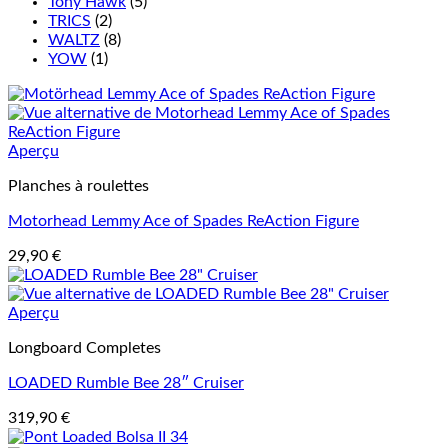
Tony Hawk
(5)
TRICS
(2)
WALTZ
(8)
YOW
(1)
Aperçu
Planches à roulettes
Motorhead Lemmy Ace of Spades ReAction Figure
29,90
€
Aperçu
Longboard Completes
LOADED Rumble Bee 28″ Cruiser
319,90
€