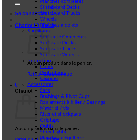
Planches complètes
Skateboard Decks
Skateboard Trucks
Se connecter
Wheels
Planches à doigts
Chariot /
0,00
€
0
Surfskates
Surfskate Completes
Surfskate Decks
Surfskate Trucks
Surfskate Wheels
Protection
Aucun produit dans le panier.
Gants
Protecteurs
Retour à la boutique
Casques
Accessoires
0
Sacs
Chariot
Bushings & Pivot Cups
Roulements à billes / Bearings
Matériel / vis
Riser et shockpads
Griptape
Outils
Aucun produit dans le panier.
ShredLights
Planches d'équilibre
Retour à la boutique