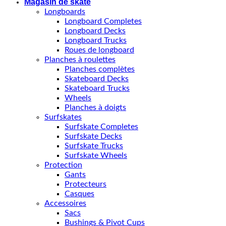
Magasin de skate
Longboards
Longboard Completes
Longboard Decks
Longboard Trucks
Roues de longboard
Planches à roulettes
Planches complètes
Skateboard Decks
Skateboard Trucks
Wheels
Planches à doigts
Surfskates
Surfskate Completes
Surfskate Decks
Surfskate Trucks
Surfskate Wheels
Protection
Gants
Protecteurs
Casques
Accessoires
Sacs
Bushings & Pivot Cups