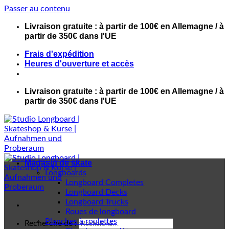
Passer au contenu
Livraison gratuite : à partir de 100€ en Allemagne / à
partir de 350€ dans l'UE
Frais d'expédition
Heures d'ouverture et accès
Livraison gratuite : à partir de 100€ en Allemagne / à
partir de 350€ dans l'UE
Magasin de skate
Longboards
Longboard Completes
Longboard Decks
Longboard Trucks
Roues de longboard
Planches à roulettes
Recherche de :