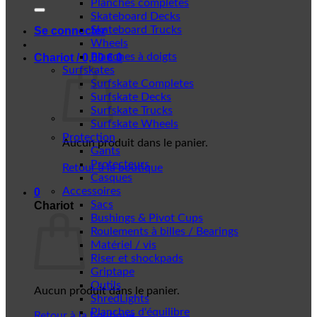
Planches complètes
Skateboard Decks
Skateboard Trucks
Se connecter
Wheels
Planches à doigts
Chariot /
0,00
€
0
Surfskates
Surfskate Completes
Surfskate Decks
Surfskate Trucks
Surfskate Wheels
Protection
Aucun produit dans le panier.
Gants
Protecteurs
Retour à la boutique
Casques
Accessoires
0
Sacs
Chariot
Bushings & Pivot Cups
Roulements à billes / Bearings
Matériel / vis
Riser et shockpads
Griptape
Outils
Aucun produit dans le panier.
ShredLights
Planches d'équilibre
Retour à la boutique