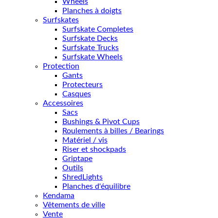
Wheels
Planches à doigts
Surfskates
Surfskate Completes
Surfskate Decks
Surfskate Trucks
Surfskate Wheels
Protection
Gants
Protecteurs
Casques
Accessoires
Sacs
Bushings & Pivot Cups
Roulements à billes / Bearings
Matériel / vis
Riser et shockpads
Griptape
Outils
ShredLights
Planches d'équilibre
Kendama
Vêtements de ville
Vente