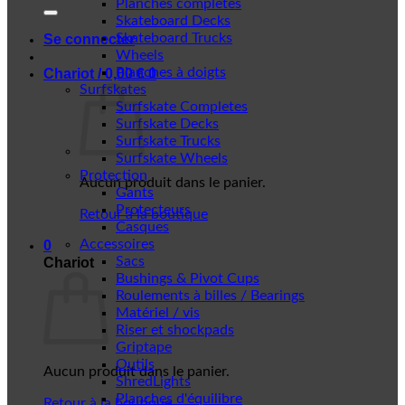
Planches complètes
Skateboard Decks
Skateboard Trucks
Se connecter
Wheels
Planches à doigts
Chariot /
0,00
€
0
Surfskates
Surfskate Completes
Surfskate Decks
Surfskate Trucks
Surfskate Wheels
Protection
Aucun produit dans le panier.
Gants
Protecteurs
Retour à la boutique
Casques
Accessoires
0
Sacs
Chariot
Bushings & Pivot Cups
Roulements à billes / Bearings
Matériel / vis
Riser et shockpads
Griptape
Outils
Aucun produit dans le panier.
ShredLights
Planches d'équilibre
Retour à la boutique