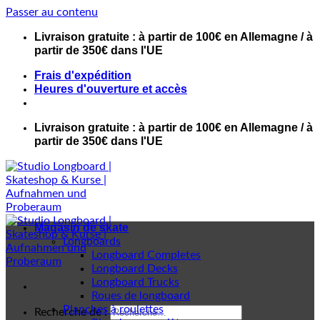
Passer au contenu
Livraison gratuite : à partir de 100€ en Allemagne / à
partir de 350€ dans l'UE
Frais d'expédition
Heures d'ouverture et accès
Livraison gratuite : à partir de 100€ en Allemagne / à
partir de 350€ dans l'UE
Magasin de skate
Longboards
Longboard Completes
Longboard Decks
Longboard Trucks
Roues de longboard
Planches à roulettes
Recherche de :