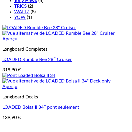
Tony Hawk
(5)
TRICS
(2)
WALTZ
(8)
YOW
(1)
Aperçu
Longboard Completes
LOADED Rumble Bee 28″ Cruiser
319,90
€
Aperçu
Longboard Decks
LOADED Bolsa II 34″ pont seulement
139,90
€