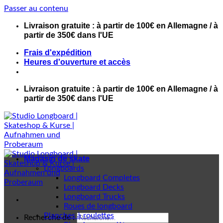
Passer au contenu
Livraison gratuite : à partir de 100€ en Allemagne / à
partir de 350€ dans l'UE
Frais d'expédition
Heures d'ouverture et accès
Livraison gratuite : à partir de 100€ en Allemagne / à
partir de 350€ dans l'UE
Magasin de skate
Longboards
Longboard Completes
Longboard Decks
Longboard Trucks
Roues de longboard
Planches à roulettes
Recherche de :