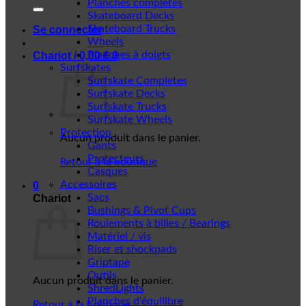
Planches complètes
Skateboard Decks
Skateboard Trucks
Se connecter
Wheels
Planches à doigts
Chariot /
0,00
€
0
Surfskates
Surfskate Completes
Surfskate Decks
Surfskate Trucks
Surfskate Wheels
Protection
Aucun produit dans le panier.
Gants
Protecteurs
Retour à la boutique
Casques
Accessoires
0
Sacs
Chariot
Bushings & Pivot Cups
Roulements à billes / Bearings
Matériel / vis
Riser et shockpads
Griptape
Outils
Aucun produit dans le panier.
ShredLights
Planches d'équilibre
Retour à la boutique