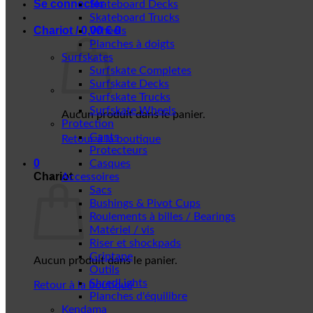
Se connecter
Skateboard Decks
Skateboard Trucks
Chariot /
0,00
€
0
Wheels
Planches à doigts
Surfskates
Surfskate Completes
Surfskate Decks
Surfskate Trucks
Surfskate Wheels
Aucun produit dans le panier.
Protection
Gants
Retour à la boutique
Protecteurs
0
Casques
Chariot
Accessoires
Sacs
Bushings & Pivot Cups
Roulements à billes / Bearings
Matériel / vis
Riser et shockpads
Griptape
Aucun produit dans le panier.
Outils
ShredLights
Retour à la boutique
Planches d'équilibre
Kendama