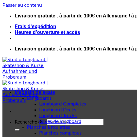
Passer au contenu
Livraison gratuite : à partir de 100€ en Allemagne / à 
Frais d'expédition
Heures d'ouverture et accès
Livraison gratuite : à partir de 100€ en Allemagne / à 
Magasin de skate
Longboards
Longboard Completes
Longboard Decks
Longboard Trucks
Roues de longboard
Recherche de :
Planches à roulettes
Planches complètes