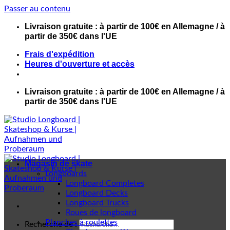
Passer au contenu
Livraison gratuite : à partir de 100€ en Allemagne / à
partir de 350€ dans l'UE
Frais d'expédition
Heures d'ouverture et accès
Livraison gratuite : à partir de 100€ en Allemagne / à
partir de 350€ dans l'UE
Magasin de skate
Longboards
Longboard Completes
Longboard Decks
Longboard Trucks
Roues de longboard
Planches à roulettes
Recherche de :