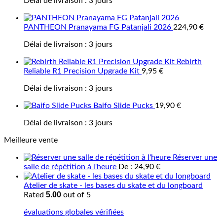
Délai de livraison :
3 jours
PANTHEON Pranayama FG Patanjali 2026
224,90
€
Délai de livraison :
3 jours
Rebirth
Reliable R1 Precision Upgrade Kit
9,95
€
Délai de livraison :
3 jours
Baifo Slide Pucks
19,90
€
Délai de livraison :
3 jours
Meilleure vente
Réserver une
salle de répétition à l'heure
De :
24,90
€
Atelier de skate - les bases du skate et du longboard
5.00
Rated
out of 5
évaluations globales vérifiées