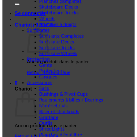
Planches complètes
Skateboard Decks
Skateboard Trucks
Se connecter
Wheels
Planches à doigts
Chariot /
0,00
€
0
Surfskates
Surfskate Completes
Surfskate Decks
Surfskate Trucks
Surfskate Wheels
Protection
Aucun produit dans le panier.
Gants
Protecteurs
Retour à la boutique
Casques
Accessoires
0
Sacs
Chariot
Bushings & Pivot Cups
Roulements à billes / Bearings
Matériel / vis
Riser et shockpads
Griptape
Outils
Aucun produit dans le panier.
ShredLights
Planches d'équilibre
Retour à la boutique