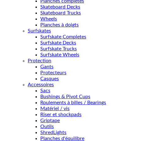
Planches complètes
Skateboard Decks
Skateboard Trucks
Wheels
Planches à doigts
Surfskates
Surfskate Completes
Surfskate Decks
Surfskate Trucks
Surfskate Wheels
Protection
Gants
Protecteurs
Casques
Accessoires
Sacs
Bushings & Pivot Cups
Roulements à billes / Bearings
Matériel / vis
Riser et shockpads
Griptape
Outils
ShredLights
Planches d'équilibre