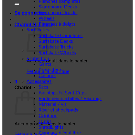
Planches complètes
Skateboard Decks
Skateboard Trucks
Se connecter
Wheels
Planches à doigts
Chariot /
0,00
€
0
Surfskates
Surfskate Completes
Surfskate Decks
Surfskate Trucks
Surfskate Wheels
Protection
Aucun produit dans le panier.
Gants
Protecteurs
Retour à la boutique
Casques
Accessoires
0
Sacs
Chariot
Bushings & Pivot Cups
Roulements à billes / Bearings
Matériel / vis
Riser et shockpads
Griptape
Outils
Aucun produit dans le panier.
ShredLights
Planches d'équilibre
Retour à la boutique