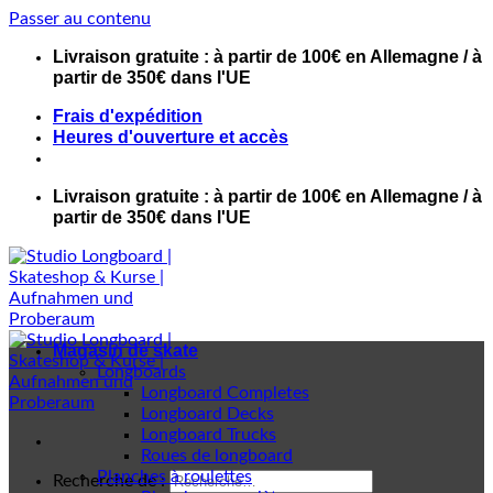
Passer au contenu
Livraison gratuite : à partir de 100€ en Allemagne / à
partir de 350€ dans l'UE
Frais d'expédition
Heures d'ouverture et accès
Livraison gratuite : à partir de 100€ en Allemagne / à
partir de 350€ dans l'UE
Magasin de skate
Longboards
Longboard Completes
Longboard Decks
Longboard Trucks
Roues de longboard
Planches à roulettes
Recherche de :