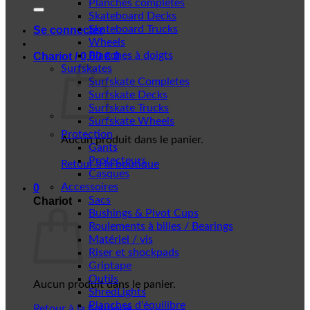
Planches complètes
Skateboard Decks
Skateboard Trucks
Se connecter
Wheels
Planches à doigts
Chariot /
0,00
€
0
Surfskates
Surfskate Completes
Surfskate Decks
Surfskate Trucks
Surfskate Wheels
Protection
Aucun produit dans le panier.
Gants
Protecteurs
Retour à la boutique
Casques
Accessoires
0
Sacs
Chariot
Bushings & Pivot Cups
Roulements à billes / Bearings
Matériel / vis
Riser et shockpads
Griptape
Outils
Aucun produit dans le panier.
ShredLights
Planches d'équilibre
Retour à la boutique