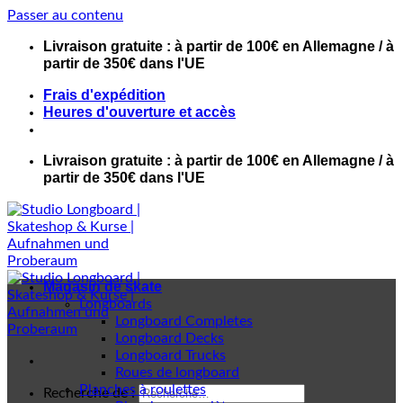
Passer au contenu
Livraison gratuite : à partir de 100€ en Allemagne / à
partir de 350€ dans l'UE
Frais d'expédition
Heures d'ouverture et accès
Livraison gratuite : à partir de 100€ en Allemagne / à
partir de 350€ dans l'UE
Magasin de skate
Longboards
Longboard Completes
Longboard Decks
Longboard Trucks
Roues de longboard
Planches à roulettes
Recherche de :